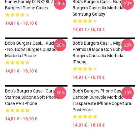
Funny Family DTNK2807 Bob's
Bob's Burgers Casi... Bob's
-20%
-20%
Burgers IPhone Cases
Burgers Custodia Morbida
Samsung Galaxy
14,81 € - 16,10 €
14,81 € - 16,10 €
Bob's Burgers Casi... Kuchi Kopi
Bob's Burgers Casi... Miglior
-20%
-20%
- No. Bob's Burgers Custodia
Premio Di Moda Con Bob's
Morbida IPhone
Burgers Custodia Morbida
IPhone
14,81 € - 16,10 €
14,81 € - 16,10 €
Bob’s Burgers Case - Cartoon
Bob’s Burgers Phone Cases -
-20%
-20%
Stampa Silicone Soft Phone
Cartoon Durevole Morbido TPU
Case Per IPhone
Trasparente IPhone Copertura
Posteriore
14,81 € - 16,10 €
14,81 € - 16,10 €