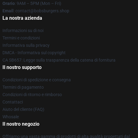
Orario
: 9AM – 5PM (Mon – Fri)
Email
: contact@bobsburgers.shop
La nostra azienda
Informazioni su di noi
Termini e condizioni
Informativa sulla privacy
DMCA - Informativa sul copyright
CA SB657: Legge sulla trasparenza della catena di fornitura
Il nostro supporto
Condizioni di spedizione e consegna
Termini di pagamento
Condizioni di ritorno e rimborso
Contattaci
Aiuto del cliente (FAQ)
Whosale
Il nostro negozio
Offriamo una vasta gamma di prodotti di alta qualità progettati dal