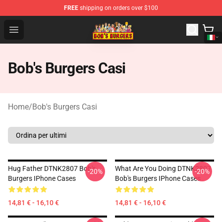
FREE
shipping on orders over $100
Bob's Burgers Store - Official Bob's Burgers Merchandise
Open menu
Bob's Burgers Casi
Home
/
Bob's Burgers Casi
Hug Father DTNK2807 Bob's
What Are You Doing DTNK2807
-20%
-20%
Burgers IPhone Cases
Bob's Burgers IPhone Cases
14,81 € - 16,10 €
14,81 € - 16,10 €