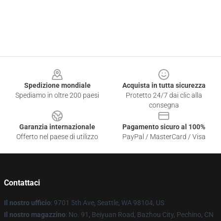
Footer
Spedizione mondiale
Acquista in tutta sicurezza
Spediamo in oltre 200 paesi
Protetto 24/7 dai clic alla
consegna
Garanzia internazionale
Pagamento sicuro al 100%
Offerto nel paese di utilizzo
PayPal / MasterCard / Visa
Contattaci
Il nostro ufficio
: 9701 5th Ave, Seattle, WA 98104, US
Il nostro magazzino
: No. 91, Beiyuan Road, Bazhou City, Pechino, CN