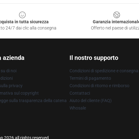
cquista in tutta sicurezza
Garanzia internazional
to 24/7 dai clic alla consegna
Offerto nel paese di utiliz
a azienda
Il nostro supporto
su di noi
Condizioni di spedizione e consegna
dizioni
Termini di pagamento
ulla privacy
Condizioni di ritorno e rimborso
mativa sul copyright
Contattaci
gge sulla trasparenza della catena
Aiuto del cliente (FAQ)
Whosale
p 2026 all rights reserved