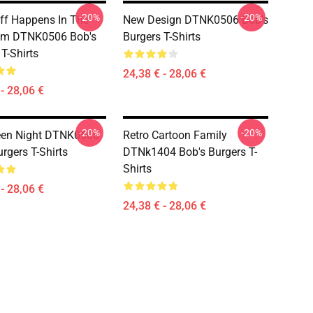
-20%
-20%
ff Happens In The
New Design DTNK0506 Bob's
om DTNK0506 Bob's
Burgers T-Shirts
T-Shirts
24,38 € - 28,06 €
- 28,06 €
-20%
-20%
een Night DTNK0506
Retro Cartoon Family
rgers T-Shirts
DTNk1404 Bob's Burgers T-
Shirts
- 28,06 €
24,38 € - 28,06 €