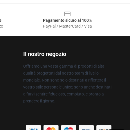
e
Pagamento sicuro al 100%
zo
PayPal / MasterCard / Visa
Il nostro negozio
Offriamo una vasta gamma di prodotti di alta
qualità progettati dal nostro team di livello
mondiale. Non sono solo destinati a riflettere il
vostro stile personale unico; sono anche destinati
a farvi sentire fiducioso, compiuto, e pronto a
prendere il giorno.