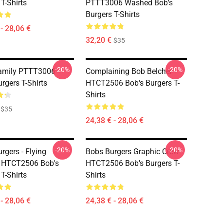
T-Shirts
PTTT3006 Washed Bob's
Burgers T-Shirts
- 28,06 €
32,20 €
$35
-20%
-20%
Family PTTT3006
Complaining Bob Belcher
rgers T-Shirts
HTCT2506 Bob's Burgers T-
Shirts
$35
24,38 € - 28,06 €
-20%
-20%
rgers - Flying
Bobs Burgers Graphic Crew
s HTCT2506 Bob's
HTCT2506 Bob's Burgers T-
T-Shirts
Shirts
- 28,06 €
24,38 € - 28,06 €