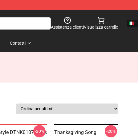
Assistenza clienti
Visualizza carrello
Contatti
-20%
-20%
tyle DTNK0107 Bob's
Thanksgiving Song