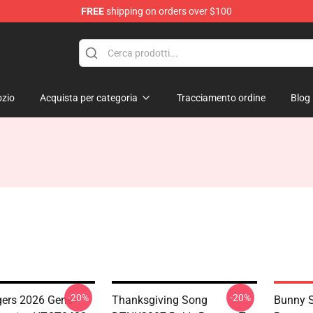
FREE
shipping on orders over $100
ise Shop
zio
Acquista per categoria
Tracciamento ordine
Blog
-20%
-20%
gers 2026 Gene
Thanksgiving Song
Bunny S