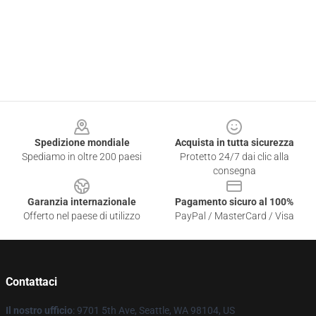
Footer
Spedizione mondiale
Acquista in tutta sicurezza
Spediamo in oltre 200 paesi
Protetto 24/7 dai clic alla
consegna
Garanzia internazionale
Pagamento sicuro al 100%
Offerto nel paese di utilizzo
PayPal / MasterCard / Visa
Contattaci
Il nostro ufficio
: 9701 5th Ave, Seattle, WA 98104, US