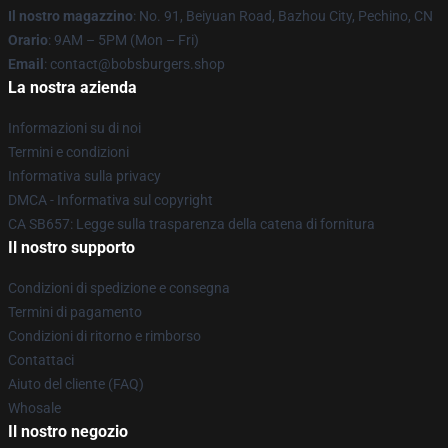
Il nostro magazzino
: No. 91, Beiyuan Road, Bazhou City, Pechino, CN
Orario
: 9AM – 5PM (Mon – Fri)
Email
: contact@bobsburgers.shop
La nostra azienda
Informazioni su di noi
Termini e condizioni
Informativa sulla privacy
DMCA - Informativa sul copyright
CA SB657: Legge sulla trasparenza della catena di fornitura
Il nostro supporto
Condizioni di spedizione e consegna
Termini di pagamento
Condizioni di ritorno e rimborso
Contattaci
Aiuto del cliente (FAQ)
Whosale
Il nostro negozio