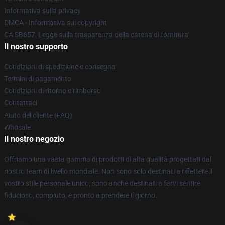
Informativa sulla privacy
DMCA - Informativa sul copyright
CA SB657: Legge sulla trasparenza della catena di fornitura
Il nostro supporto
Condizioni di spedizione e consegna
Termini di pagamento
Condizioni di ritorno e rimborso
Contattaci
Aiuto del cliente (FAQ)
Whosale
Il nostro negozio
Offriamo una vasta gamma di prodotti di alta qualità progettati dal
nostro team di livello mondiale. Non sono solo destinati a riflettere il
vostro stile personale unico; sono anche destinati a farvi sentire
fiducioso, compiuto, e pronto a prendere il giorno.