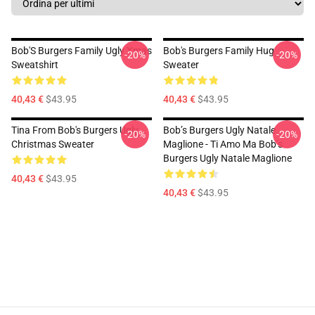
Bob'S Burgers Family Ugly Xmas
Bob's Burgers Family Hug
-20%
-20%
Sweatshirt
Sweater
40,43 €
$43.95
40,43 €
$43.95
Tina From Bob's Burgers Ugly
Bob’s Burgers Ugly Natale
-20%
-20%
Christmas Sweater
Maglione - Ti Amo Ma Bob’s
Burgers Ugly Natale Maglione
40,43 €
$43.95
40,43 €
$43.95