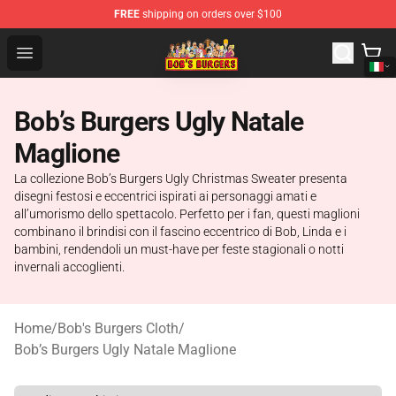
FREE
shipping on orders over $100
Bob's Burgers Store - Official Bob's Burgers Merchandise
Open menu
Bob’s Burgers Ugly Natale
Maglione
La collezione Bob’s Burgers Ugly Christmas Sweater presenta
disegni festosi e eccentrici ispirati ai personaggi amati e
all’umorismo dello spettacolo. Perfetto per i fan, questi maglioni
combinano il brindisi con il fascino eccentrico di Bob, Linda e i
bambini, rendendoli un must-have per feste stagionali o notti
invernali accoglienti.
Home
/
Bob's Burgers Cloth
/
Bob’s Burgers Ugly Natale Maglione