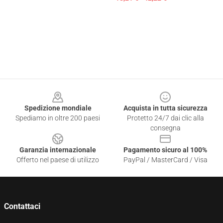
Footer
Spedizione mondiale
Acquista in tutta sicurezza
Spediamo in oltre 200 paesi
Protetto 24/7 dai clic alla
consegna
Garanzia internazionale
Pagamento sicuro al 100%
Offerto nel paese di utilizzo
PayPal / MasterCard / Visa
Contattaci