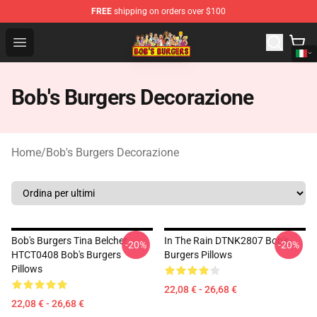
FREE
shipping on orders over $100
Bob's Burgers Store - Official Bob's Burgers Merchandise
Open menu
Bob's Burgers Decorazione
Home
/
Bob's Burgers Decorazione
Bob's Burgers Tina Belcher
In The Rain DTNK2807 Bob's
-20%
-20%
HTCT0408 Bob's Burgers
Burgers Pillows
Pillows
22,08 € - 26,68 €
22,08 € - 26,68 €