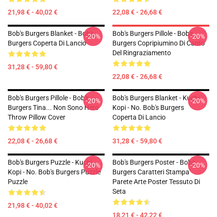
21,98 € - 40,02 €
22,08 € - 26,68 €
Bob's Burgers Blanket - Bob's
Bob's Burgers Pillole - Bob's
-20%
-20%
Burgers Coperta Di Lancio
Burgers Copripiumino Di Canto
Del Ringraziamento
31,28 € - 59,80 €
22,08 € - 26,68 €
Bob's Burgers Pillole - Bob's
Bob's Burgers Blanket - Kuchi
-20%
-20%
Burgers Tina... Non Sono Hero
Kopi - No. Bob's Burgers
Throw Pillow Cover
Coperta Di Lancio
22,08 € - 26,68 €
31,28 € - 59,80 €
Bob's Burgers Puzzle - Kuchi
Bob's Burgers Poster - Bobs
-20%
-20%
Kopi - No. Bob's Burgers Puzzle
Burgers Caratteri Stampa
Puzzle
Parete Arte Poster Tessuto Di
Seta
21,98 € - 40,02 €
18,21 € - 42,22 €