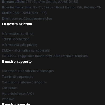
Il nostro ufficio
: 9701 5th Ave, Seattle, WA 98104, US
Il nostro magazzino
: No. 91, Beiyuan Road, Bazhou City, Pechino, CN
Orario
: 9AM – 5PM (Mon – Fri)
Email
: contact@bobsburgers.shop
La nostra azienda
Informazioni su di noi
Termini e condizioni
Informativa sulla privacy
DMCA - Informativa sul copyright
CA SB657: Legge sulla trasparenza della catena di fornitura
Il nostro supporto
Condizioni di spedizione e consegna
Termini di pagamento
Condizioni di ritorno e rimborso
Contattaci
Aiuto del cliente (FAQ)
Whosale
Il nostro negozio