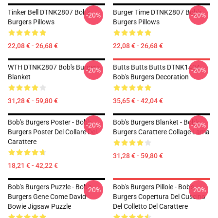
Tinker Bell DTNK2807 Bob's
Burger Time DTNK2807 Bob's
-20%
-20%
Burgers Pillows
Burgers Pillows
22,08 € - 26,68 €
22,08 € - 26,68 €
WTH DTNK2807 Bob's Burgers
Butts Butts Butts DTNK1404
-20%
-20%
Blanket
Bob's Burgers Decoration
31,28 € - 59,80 €
35,65 € - 42,04 €
Bob's Burgers Poster - Bob's
Bob's Burgers Blanket - Bob's
-20%
-20%
Burgers Poster Del Collare Del
Burgers Carattere Collage Lama
Carattere
31,28 € - 59,80 €
18,21 € - 42,22 €
Bob's Burgers Puzzle - Bob's
Bob's Burgers Pillole - Bob's
-20%
-20%
Burgers Gene Come David
Burgers Copertura Del Cuscino
Bowie Jigsaw Puzzle
Del Colletto Del Carattere