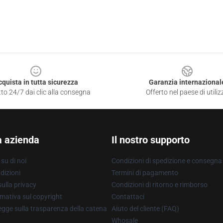
cquista in tutta sicurezza
Garanzia internazional
to 24/7 dai clic alla consegna
Offerto nel paese di utiliz
a azienda
Il nostro supporto
su di noi
Condizioni di spedizione e consegna
dizioni
Termini di pagamento
ulla privacy
Condizioni di ritorno e rimborso
mativa sul copyright
Contattaci
gge sulla trasparenza della catena
Aiuto del cliente (FAQ)
Whosale