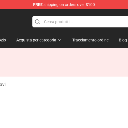
FREE
shipping on orders over $100
ise Shop
zio
Acquista per categoria
Tracciamento ordine
Blog
avi