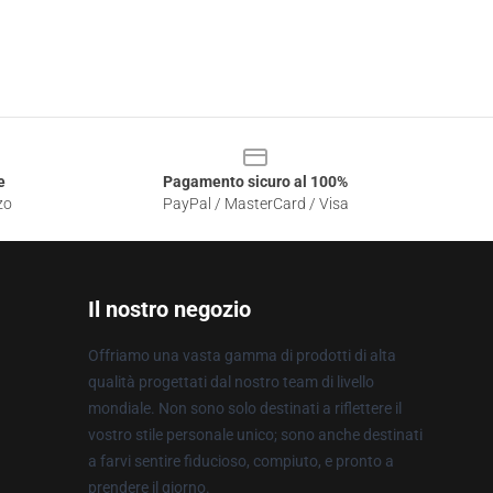
e
Pagamento sicuro al 100%
zo
PayPal / MasterCard / Visa
Il nostro negozio
Offriamo una vasta gamma di prodotti di alta
qualità progettati dal nostro team di livello
mondiale. Non sono solo destinati a riflettere il
vostro stile personale unico; sono anche destinati
a farvi sentire fiducioso, compiuto, e pronto a
prendere il giorno.