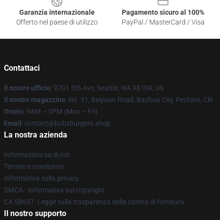
Garanzia internazionale
Pagamento sicuro al 100%
Offerto nel paese di utilizzo
PayPal / MasterCard / Visa
Contattaci
Il nostro ufficio
: 9701 5th Ave, Seattle, WA 98104, US
Il nostro magazzino
: No. 91, Beiyuan Road, Bazhou City, Pechino, CN
Orario
: 9AM – 5PM (Mon – Fri)
Email
: contact@bobsburgers.shop
La nostra azienda
Informazioni su di noi
Termini e condizioni
Informativa sulla privacy
DMCA - Informativa sul copyright
CA SB657: Legge sulla trasparenza della catena di fornitura
Il nostro supporto