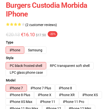
Burgers Custodia Morbida
IPhone
(2 customer reviews)
€20.13
€16.10
-20%
$17.50
Type
iPhone
Samsung
Style
PC black frosted shell
RPC transparent soft shell
LPC glass phone case
Model
iPhone 7
iPhone 7 Plus
iPhone 8
iPhone 8 Plus
iPhone X
iPhone XR
iPhone XS
iPhone XS Max
iPhone 11
iPhone 11 Pro
iPhone 11 Pro Max
iPhone 12
iPhone 12 Mini