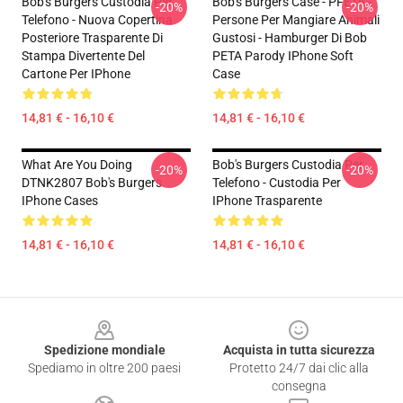
Bob's Burgers Custodia Per
Bob's Burgers Case - PFETA -
-20%
-20%
Telefono - Nuova Copertina
Persone Per Mangiare Animali
Posteriore Trasparente Di
Gustosi - Hamburger Di Bob
Stampa Divertente Del
PETA Parody IPhone Soft
Cartone Per IPhone
Case
14,81 € - 16,10 €
14,81 € - 16,10 €
What Are You Doing
Bob's Burgers Custodia Per
-20%
-20%
DTNK2807 Bob's Burgers
Telefono - Custodia Per
IPhone Cases
IPhone Trasparente
14,81 € - 16,10 €
14,81 € - 16,10 €
Footer
Spedizione mondiale
Acquista in tutta sicurezza
Spediamo in oltre 200 paesi
Protetto 24/7 dai clic alla
consegna