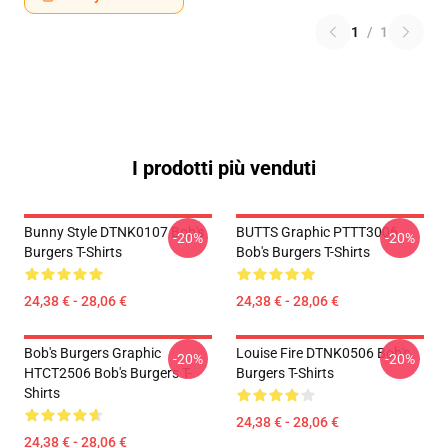
1
/
1
I prodotti più venduti
Bunny Style DTNK0107 Bob's
BUTTS Graphic PTTT3006
-20%
-20%
Burgers T-Shirts
Bob's Burgers T-Shirts
24,38 € - 28,06 €
24,38 € - 28,06 €
Bob's Burgers Graphic
Louise Fire DTNK0506 Bob's
-20%
-20%
HTCT2506 Bob's Burgers T-
Burgers T-Shirts
Shirts
24,38 € - 28,06 €
24,38 € - 28,06 €