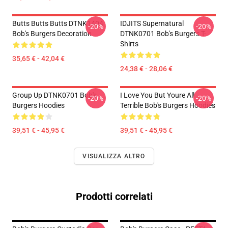
Butts Butts Butts DTNK1404
IDJITS Supernatural
-20%
-20%
Bob's Burgers Decoration
DTNK0701 Bob's Burgers T-
Shirts
35,65 € - 42,04 €
24,38 € - 28,06 €
Group Up DTNK0701 Bob's
I Love You But Youre All
-20%
-20%
Burgers Hoodies
Terrible Bob's Burgers Hoodies
39,51 € - 45,95 €
39,51 € - 45,95 €
VISUALIZZA ALTRO
Prodotti correlati