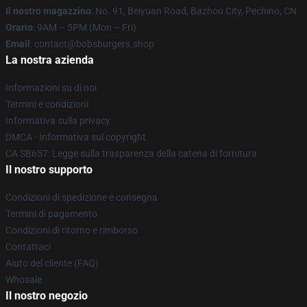
Il nostro magazzino
: No. 91, Beiyuan Road, Bazhou City, Pechino, CN
Orario
: 9AM – 5PM (Mon – Fri)
Email
: contact@bobsburgers.shop
La nostra azienda
Informazioni su di noi
Termini e condizioni
Informativa sulla privacy
DMCA - Informativa sul copyright
CA SB657: Legge sulla trasparenza della catena di fornitura
Il nostro supporto
Condizioni di spedizione e consegna
Termini di pagamento
Condizioni di ritorno e rimborso
Contattaci
Aiuto del cliente (FAQ)
Whosale
Il nostro negozio