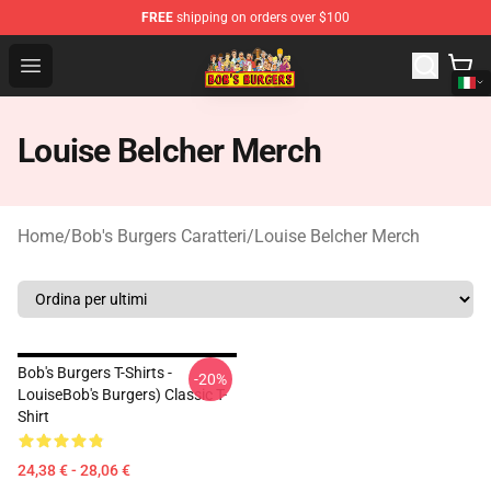
FREE
shipping on orders over $100
Bob's Burgers Store - Official Bob's Burgers Merchandise
Open menu
Louise Belcher Merch
Home
/
Bob's Burgers Caratteri
/
Louise Belcher Merch
Bob's Burgers T-Shirts -
-20%
LouiseBob's Burgers) Classic T-
Shirt
24,38 € - 28,06 €