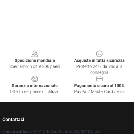
Footer
Spedizione mondiale
Acquista in tutta sicurezza
Spediamo in oltre 200 paesi
Protetto 24/7 dai clic alla
consegna
Garanzia internazionale
Pagamento sicuro al 100%
Offerto nel paese di utilizzo
PayPal / MasterCard / Visa
Contattaci
Il nostro ufficio
: 9701 5th Ave, Seattle, WA 98104, US