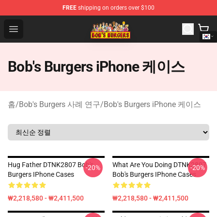
FREE
shipping on orders over $100
Bob's Burgers Store - Official Bob's Burgers Merchandise
Open menu
Bob's Burgers iPhone 케이스
홈
/
Bob's Burgers 사례 연구
/
Bob's Burgers iPhone 케이스
Hug Father DTNK2807 Bob's
What Are You Doing DTNK2807
-20%
-20%
Burgers IPhone Cases
Bob's Burgers IPhone Cases
₩2,218,580 - ₩2,411,500
₩2,218,580 - ₩2,411,500