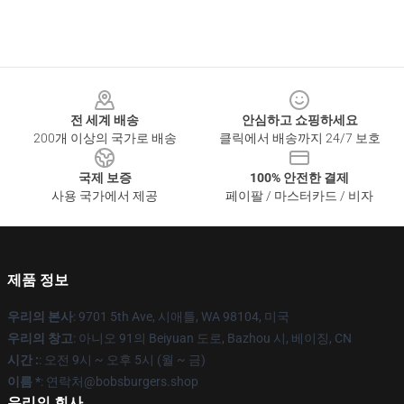
Footer
전 세계 배송
안심하고 쇼핑하세요
200개 이상의 국가로 배송
클릭에서 배송까지 24/7 보호
국제 보증
100% 안전한 결제
사용 국가에서 제공
페이팔 / 마스터카드 / 비자
제품 정보
우리의 본사
: 9701 5th Ave, 시애틀, WA 98104, 미국
우리의 창고
: 아니오 91의 Beiyuan 도로, Bazhou 시, 베이징, CN
시간 :
: 오전 9시 ~ 오후 5시 (월 ~ 금)
이름 *
: 연락처@bobsburgers.shop
우리의 회사