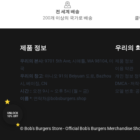
전 세계 배송
200개 이상의 국가로 배송
클
제품 정보
우리의 
우리의 본사
: 9701 5th Ave, 시애틀, WA 98104, 미
제품 정보
국
이용 약관
우리의 창고
: 아니오 91의 Beiyuan 도로, Bazhou
개인 정보 정
시, 베이징, CN
DMCA - 저
시간 :
: 오전 9시 ~ 오후 5시 (월 ~ 금)
모델 번호: 
이름 *
: 연락처@bobsburgers.shop
UNLOCK
10% OFF
© Bob's Burgers Store - Official Bob's Burgers Merchandise Sho