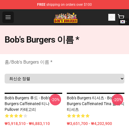
FREE
shipping on orders over $100
Bob's Burgers Store - Official Bob's Burgers Merchandise
Open menu
Bob's Burgers 이름 *
홈
/
Bob's Burgers 이름 *
Bob's Burgers 후드 - Bob's
Bob's Burgers 티셔츠 - Bob's
-20%
-20%
Burgers Caffeinated 티나
Burgers Caffeinated Tina 클래식
Pullover 카테고리
티셔츠
₩5,918,510 - ₩6,883,110
₩3,651,700 - ₩4,202,900