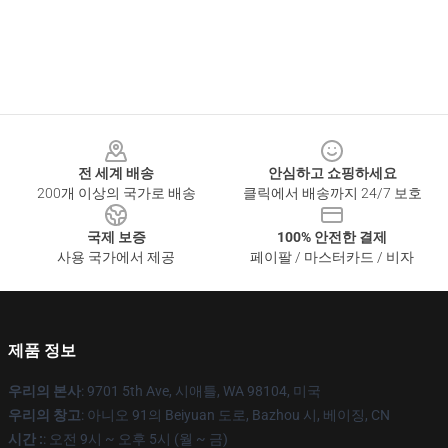
Footer
전 세계 배송
안심하고 쇼핑하세요
200개 이상의 국가로 배송
클릭에서 배송까지 24/7 보호
국제 보증
100% 안전한 결제
사용 국가에서 제공
페이팔 / 마스터카드 / 비자
제품 정보
우리의 본사
: 9701 5th Ave, 시애틀, WA 98104, 미국
우리의 창고
: 아니오 91의 Beiyuan 도로, Bazhou 시, 베이징, CN
시간 :
: 오전 9시 ~ 오후 5시 (월 ~ 금)