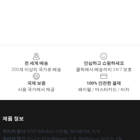
Footer
전 세계 배송
안심하고 쇼핑하세요
200개 이상의 국가로 배송
클릭에서 배송까지 24/7 보호
국제 보증
100% 안전한 결제
사용 국가에서 제공
페이팔 / 마스터카드 / 비자
제품 정보
우리의 본사
: 9701 5th Ave, 시애틀, WA 98104, 미국
우리의 창고
: 아니오 91의 Beiyuan 도로, Bazhou 시, 베이징, CN