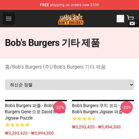
FREE
shipping on orders over $100
Bob's Burgers Store - Official Bob's Burgers Merchandise
Open menu
Bob's Burgers 기타 제품
홈
/
Bob's Burgers (주)
/
Bob's Burgers 기타 제품
Bob's Burgers 퍼즐 - Bob's
Bob's Burgers 쿠치 코피 - - -
-20%
-20%
Burgers Gene 으로 David Bowie
Bob's Burgers Jigsaw 퍼즐
Jigsaw Puzzle
₩3,293,420 - ₩5,994,300
₩3,293,420 - ₩5,994,300