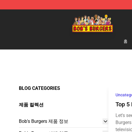
Bob's Burgers Store - Official Bob's Burgers Merchand
홈
BLOG CATEGORIES
Uncateg
Top 5 
제품 컬렉션
Let's se
Bob's Burgers 제품 정보
Burgers
televisi