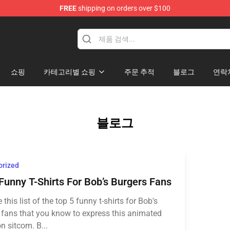
FREE
shipping on orders over $100
ise Shop
쇼핑
카테고리별 쇼핑
주문 추적
블로그
연락
블로그
orized
Funny T-Shirts For Bob’s Burgers Fans
e this list of the top 5 funny t-shirts for Bob's
 fans that you know to express this animated
on sitcom. B...