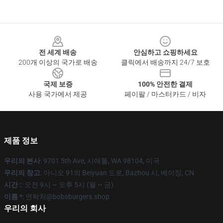
Footer
전 세계 배송
안심하고 쇼핑하세요
200개 이상의 국가로 배송
클릭에서 배송까지 24/7 보호
국제 보증
100% 안전한 결제
사용 국가에서 제공
페이팔 / 마스터카드 / 비자
제품 정보
우리의 본사
: 9701 5th Ave, 시애틀, WA 98104, 미국
우리의 창고
: 아니오 91의 Beiyuan 도로, Bazhou 시, 베이징, CN
시간 :
: 오전 9시 ~ 오후 5시 (월 ~ 금)
이름 *
: 연락처@bobsburgers.shop
우리의 회사