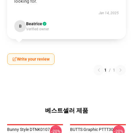
looking for.
Jan 14, 2025
Beatrice
B
Verified owner
Write your review
1
/
1
베스트셀러 제품
Bunny Style DTNK0107 Bob's
BUTTS Graphic PTTT3006
-20%
-20%