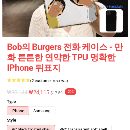
blank template
Bob의 Burgers 전화 케이스 - 만
화 튼튼한 연약한 TPU 명확한
IPhone 뒤표지
(2 customer reviews)
₩30,144
₩24,115
-20%
$17.50
Type
iPhone
Samsung
Style
PC black frosted shell
RPC transparent soft shell