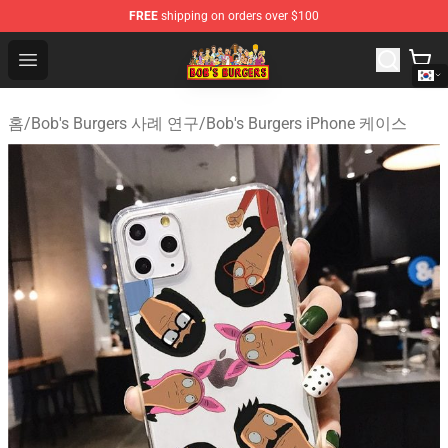
FREE
shipping on orders over $100
Bob's Burgers Store - Official Bob's Burgers Merchandise
Open menu
홈
/
Bob's Burgers 사례 연구
/
Bob's Burgers iPhone 케이스