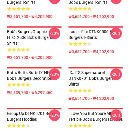
Burgers T-Shirts
Bob's Burgers T-Shirts
₩3,651,700 - ₩4,202,900
₩3,651,700 - ₩4,202,900
Bob's Burgers Graphic
Louise Fire DTNK0506 Bob's
-20%
-20%
HTCT2506 Bob's Burgers T-
Burgers T-Shirts
Shirts
₩3,651,700 - ₩4,202,900
₩3,651,700 - ₩4,202,900
Butts Butts Butts DTNK1404
IDJITS Supernatural
-20%
-20%
Bob's Burgers Decoration
DTNK0701 Bob's Burgers T-
Shirts
₩5,339,750 - ₩6,297,460
₩3,651,700 - ₩4,202,900
Group Up DTNK0701 Bob's
I Love You But Youre All
-20%
-20%
Burgers Hoodies
Terrible Bob's Burgers Hoodies