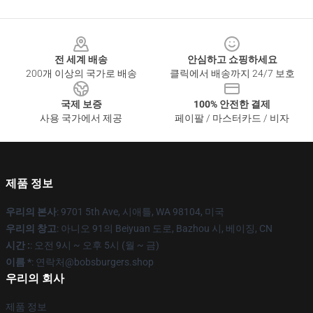
Footer
전 세계 배송
안심하고 쇼핑하세요
200개 이상의 국가로 배송
클릭에서 배송까지 24/7 보호
국제 보증
100% 안전한 결제
사용 국가에서 제공
페이팔 / 마스터카드 / 비자
제품 정보
우리의 본사
: 9701 5th Ave, 시애틀, WA 98104, 미국
우리의 창고
: 아니오 91의 Beiyuan 도로, Bazhou 시, 베이징, CN
시간 :
: 오전 9시 ~ 오후 5시 (월 ~ 금)
이름 *
: 연락처@bobsburgers.shop
우리의 회사
제품 정보