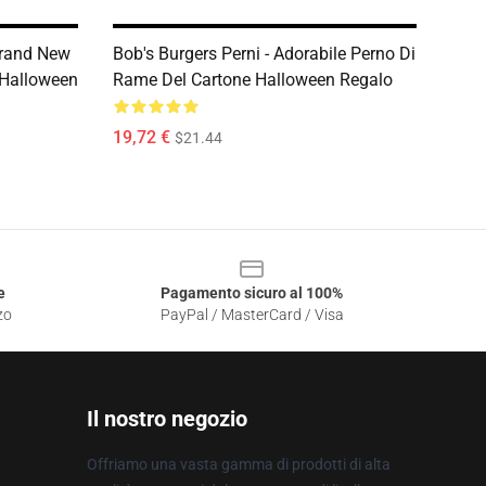
Brand New
Bob's Burgers Perni - Adorabile Perno Di
Halloween
Rame Del Cartone Halloween Regalo
19,72 €
$21.44
e
Pagamento sicuro al 100%
zo
PayPal / MasterCard / Visa
Il nostro negozio
Offriamo una vasta gamma di prodotti di alta