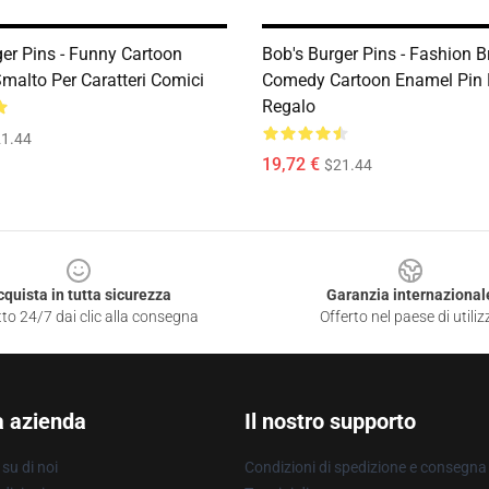
ger Pins - Funny Cartoon
Bob's Burger Pins - Fashion 
malto Per Caratteri Comici
Comedy Cartoon Enamel Pin 
Regalo
1.44
19,72 €
$21.44
cquista in tutta sicurezza
Garanzia internazional
to 24/7 dai clic alla consegna
Offerto nel paese di utiliz
a azienda
Il nostro supporto
su di noi
Condizioni di spedizione e consegna