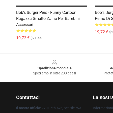
Bob's Burger Pins - Funny Cartoon
Bob's Bur
Ragazza Smalto Zaino Per Bambini
Perno Di S
Accessori
19,72 €
$2
19,72 €
$21.44
Footer
Spedizione mondiale
A
Spediamo in oltre 200 paesi
Protet
Contattaci
La nostr
Il nostro ufficio
: 9701 5th Ave, Seattle, WA
Informazioni 