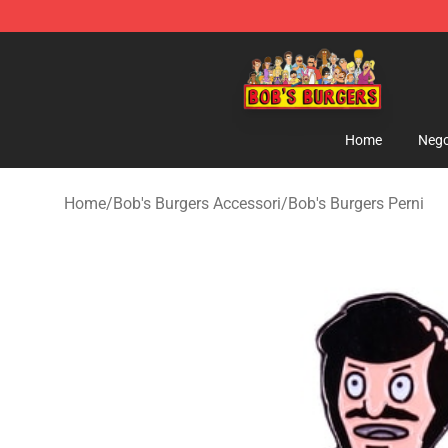
Bob's Burgers Store - Official Bob's Burgers Merchand
Home
Nego
Home
/
Bob's Burgers Accessori
/
Bob's Burgers Perni