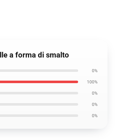
lle a forma di smalto
0%
100%
0%
0%
0%