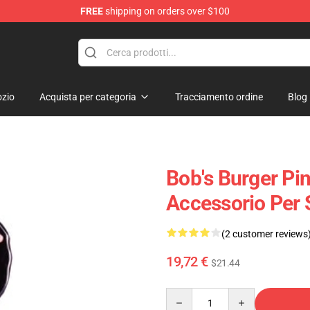
FREE
shipping on orders over $100
ise Shop
zio
Acquista per categoria
Tracciamento ordine
Blog
Bob's Burger Pin
Accessorio Per 
(2 customer reviews
19,72 €
$21.44
Quantity