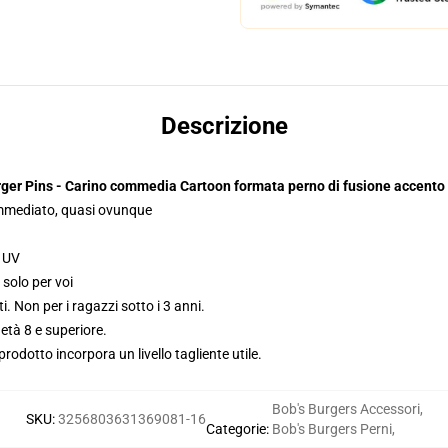
Descrizione
rger Pins - Carino commedia Cartoon formata perno di fusione accento
 immediato, quasi ovunque
i UV
solo per voi
. Non per i ragazzi sotto i 3 anni.
tà 8 e superiore.
odotto incorpora un livello tagliente utile.
Bob's Burgers Accessori
,
SKU
:
3256803631369081-16
Categorie
:
Bob's Burgers Perni
,