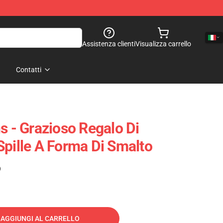
Assistenza clienti
Visualizza carrello
Contatti
s - Grazioso Regalo Di
Spille A Forma Di Smalto
)
AGGIUNGI AL CARRELLO