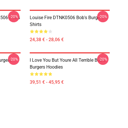
-20%
-20%
2506 Bob's
Louise Fire DTNK0506 Bob's Burgers T-
Shirts
24,38 € - 28,06 €
-20%
-20%
rgers
I Love You But Youre All Terrible Bob's
Burgers Hoodies
39,51 € - 45,95 €