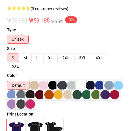
(3 customer reviews)
₩73,981
₩59,185
-20%
$42.95
Type
Unisex
Size
S
M
L
XL
2XL
3XL
4XL
5XL
Color
Default
Print Location