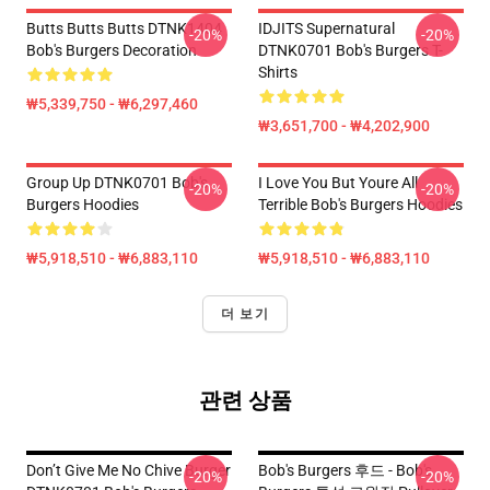
Butts Butts Butts DTNK1404
IDJITS Supernatural
-20%
-20%
Bob's Burgers Decoration
DTNK0701 Bob's Burgers T-
Shirts
₩5,339,750 - ₩6,297,460
₩3,651,700 - ₩4,202,900
Group Up DTNK0701 Bob's
I Love You But Youre All
-20%
-20%
Burgers Hoodies
Terrible Bob's Burgers Hoodies
₩5,918,510 - ₩6,883,110
₩5,918,510 - ₩6,883,110
더 보기
관련 상품
Don’t Give Me No Chive Burger
Bob's Burgers 후드 - Bob's
-20%
-20%