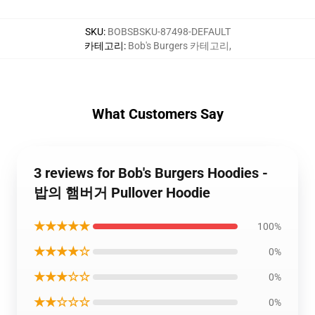
SKU
:
BOBSBSKU-87498-DEFAULT
카테고리
:
Bob's Burgers 카테고리
,
What Customers Say
3 reviews for Bob's Burgers Hoodies -
밥의 햄버거 Pullover Hoodie
★★★★★
100%
★★★★☆
0%
★★★☆☆
0%
★★☆☆☆
0%