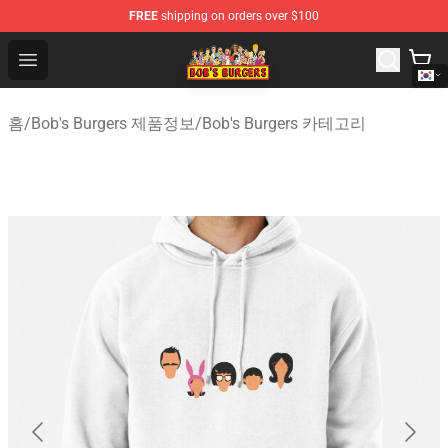
FREE
shipping on orders over $100
Bob's Burgers Store - Official Bob's Burgers Merchandise
Open menu
홈
/
Bob's Burgers 제품정보
/
Bob's Burgers 카테고리