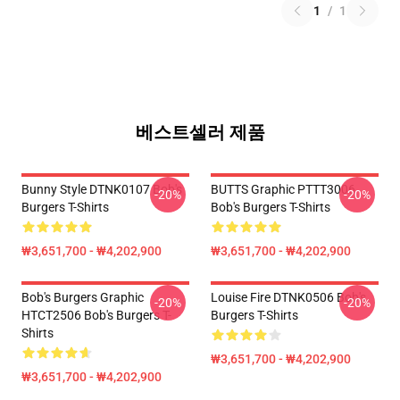
1
/
1
베스트셀러 제품
Bunny Style DTNK0107 Bob's
BUTTS Graphic PTTT3006
-20%
-20%
Burgers T-Shirts
Bob's Burgers T-Shirts
₩3,651,700 - ₩4,202,900
₩3,651,700 - ₩4,202,900
Bob's Burgers Graphic
Louise Fire DTNK0506 Bob's
-20%
-20%
HTCT2506 Bob's Burgers T-
Burgers T-Shirts
Shirts
₩3,651,700 - ₩4,202,900
₩3,651,700 - ₩4,202,900