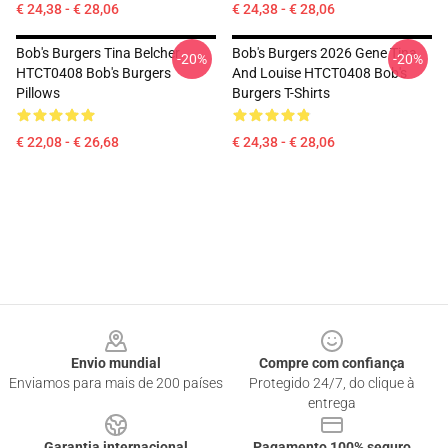
€ 24,38 - € 28,06
€ 24,38 - € 28,06
Bob's Burgers Tina Belcher
Bob's Burgers 2026 Gene Tina
-20%
-20%
HTCT0408 Bob's Burgers
And Louise HTCT0408 Bob's
Pillows
Burgers T-Shirts
€ 22,08 - € 26,68
€ 24,38 - € 28,06
Footer
Envio mundial
Compre com confiança
Enviamos para mais de 200 países
Protegido 24/7, do clique à
entrega
Garantia internacional
Pagamento 100% seguro