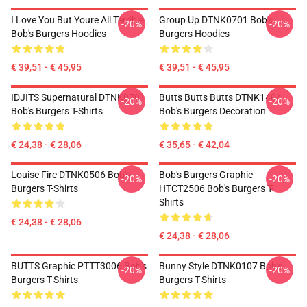
I Love You But Youre All Terrible
Group Up DTNK0701 Bob's
-20%
-20%
Bob's Burgers Hoodies
Burgers Hoodies
€ 39,51 - € 45,95
€ 39,51 - € 45,95
IDJITS Supernatural DTNK0701
Butts Butts Butts DTNK1404
-20%
-20%
Bob's Burgers T-Shirts
Bob's Burgers Decoration
€ 24,38 - € 28,06
€ 35,65 - € 42,04
Louise Fire DTNK0506 Bob's
Bob's Burgers Graphic
-20%
-20%
Burgers T-Shirts
HTCT2506 Bob's Burgers T-
Shirts
€ 24,38 - € 28,06
€ 24,38 - € 28,06
BUTTS Graphic PTTT3006 Bob's
Bunny Style DTNK0107 Bob's
-20%
-20%
Burgers T-Shirts
Burgers T-Shirts