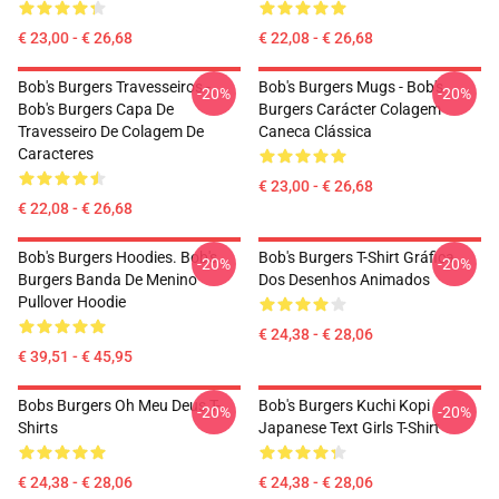
€ 23,00 - € 26,68
€ 22,08 - € 26,68
Bob's Burgers Travesseiros -
Bob's Burgers Mugs - Bob's
-20%
-20%
Bob's Burgers Capa De
Burgers Carácter Colagem
Travesseiro De Colagem De
Caneca Clássica
Caracteres
€ 23,00 - € 26,68
€ 22,08 - € 26,68
Bob's Burgers Hoodies. Bob's
Bob's Burgers T-Shirt Gráfica
-20%
-20%
Burgers Banda De Menino
Dos Desenhos Animados
Pullover Hoodie
€ 24,38 - € 28,06
€ 39,51 - € 45,95
Bobs Burgers Oh Meu Deus T-
Bob's Burgers Kuchi Kopi
-20%
-20%
Shirts
Japanese Text Girls T-Shirt
€ 24,38 - € 28,06
€ 24,38 - € 28,06