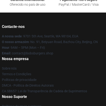
Oferecido no país de uso
PayPal / MasterCard / Visa
Contacte-nos
A nossa sede
: 9701 5th Ave, Seattle, WA 98104, EUA
O nosso armazém
: No. 91, Beiyuan Road, Bazhou City, Beijing, CN
Hour
: 9AM – 5PM (Mon – Fri)
Email
: contact@bobsburgers.shop
Nossa empresa
Sobre nós
Termos e Condições
Políticas de privacidade
DMCA - Política de Direitos Autorais
CA SB657: Lei de Transparência de Cadeia de Suprimentos
Nosso Suporte