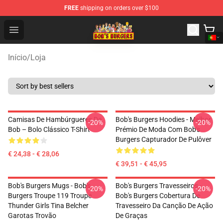
FREE
shipping on orders over $100
Bob's Burgers Store - Official Bob's Burgers Merchandise
Open menu
Início
/
Loja
Camisas De Hambúrgueres De
Bob's Burgers Hoodies - Melhor
-20%
-20%
Bob – Bolo Clássico T-Shirt
Prémio De Moda Com Bob's
Burgers Capturador De Pulôver
€ 24,38 - € 28,06
€ 39,51 - € 45,95
Bob's Burgers Mugs - Bob's
Bob's Burgers Travesseiros -
-20%
-20%
Burgers Troupe 119 Troupe
Bob's Burgers Cobertura De
Thunder Girls Tina Belcher
Travesseiro Da Canção De Ação
Garotas Trovão
De Graças