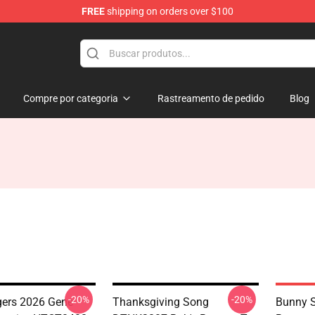
FREE
shipping on orders over $100
ise Shop
Compre por categoria
Rastreamento de pedido
Blog
-20%
-20%
gers 2026 Gene
Thanksgiving Song
Bunny S