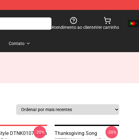
Atendimento ao cliente
Ver carrinho
Contato
-20%
-20%
tyle DTNK0107 Bob's
Thanksgiving Song