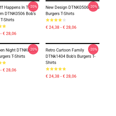
-20%
-20%
ff Happens In The
New Design DTNK0506 Bob's
om DTNK0506 Bob's
Burgers T-Shirts
T-Shirts
€ 24,38 - € 28,06
- € 28,06
-20%
-20%
een Night DTNK0506
Retro Cartoon Family
rgers T-Shirts
DTNk1404 Bob's Burgers T-
Shirts
- € 28,06
€ 24,38 - € 28,06