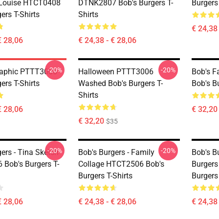
 Louise HTCT0408
DTNK2807 Bob's Burgers T-
Burgers 
ers T-Shirts
Shirts
€ 24,38 
€ 28,06
€ 24,38 - € 28,06
-20%
-20%
aphic PTTT3006
Halloween PTTT3006
Bob's 
ers T-Shirts
Washed Bob's Burgers T-
Bob's Bu
Shirts
€ 28,06
€ 32,20
€ 32,20
$35
-20%
-20%
ers - Tina Sketch
Bob's Burgers - Family
Bob's Bu
Bob's Burgers T-
Collage HTCT2506 Bob's
Burger
Burgers T-Shirts
Burgers 
€ 28,06
€ 24,38 - € 28,06
€ 24,38 