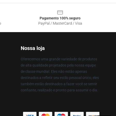
Pagamento 100% seguro
o
PayPal / MasterCard / Visa
Nossa loja
Oferecemos uma grande variedade de produtos
de alta qualidade projetados pela nossa equipe
de classe mundial. Eles não estão apenas
destinados a refletir seu estilo pessoal único; eles
também estão destinados a fazer você se sentir
confiante, realizado e pronto para assumir o dia.