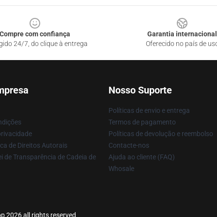
Compre com confiança
Garantia internacional
gido 24/7, do clique à entrega
Oferecido no país de us
mpresa
Nosso Suporte
Políticas de envio e entrega
ndições
Termos de pagamento
privacidade
Políticas de devolução e reembolso
ca de Direitos Autorais
Contacte-nos
i de Transparência de Cadeia de
Ajuda ao cliente (FAQ)
Whosale
p 2026 all rights reserved