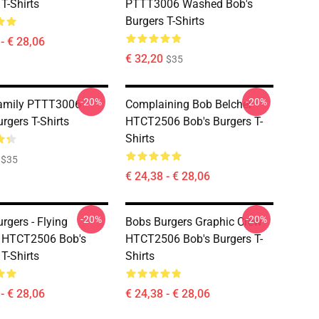
T-Shirts
PTTT3006 Washed Bob's
Burgers T-Shirts
- € 28,06
€ 32,20
$35
-20%
-20%
Family PTTT3006
Complaining Bob Belcher
rgers T-Shirts
HTCT2506 Bob's Burgers T-
Shirts
$35
€ 24,38 - € 28,06
-20%
-20%
rgers - Flying
Bobs Burgers Graphic Crew
s HTCT2506 Bob's
HTCT2506 Bob's Burgers T-
T-Shirts
Shirts
- € 28,06
€ 24,38 - € 28,06