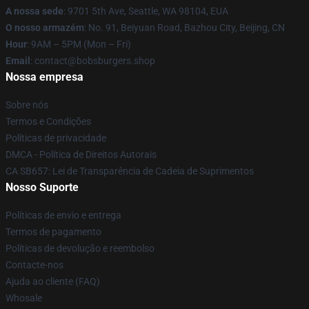
A nossa sede
: 9701 5th Ave, Seattle, WA 98104, EUA
O nosso armazém
: No. 91, Beiyuan Road, Bazhou City, Beijing, CN
Hour
: 9AM – 5PM (Mon – Fri)
Email
: contact@bobsburgers.shop
Nossa empresa
Sobre nós
Termos e Condições
Políticas de privacidade
DMCA - Política de Direitos Autorais
CA SB657: Lei de Transparência de Cadeia de Suprimentos
Nosso Suporte
Políticas de envio e entrega
Termos de pagamento
Políticas de devolução e reembolso
Contacte-nos
Ajuda ao cliente (FAQ)
Whosale