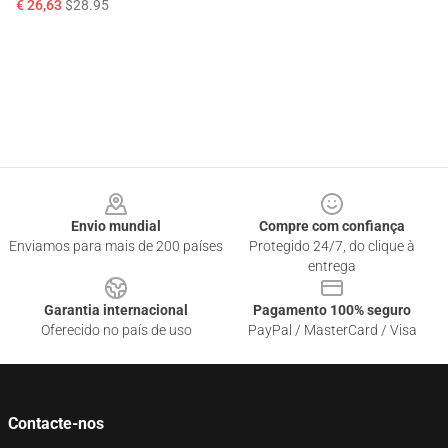
€ 26,63
$28.95
Footer
Envio mundial
Compre com confiança
Enviamos para mais de 200 países
Protegido 24/7, do clique à
entrega
Garantia internacional
Pagamento 100% seguro
Oferecido no país de uso
PayPal / MasterCard / Visa
Contacte-nos