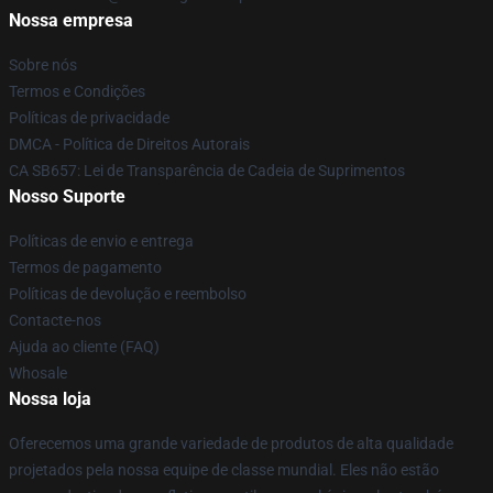
Nossa empresa
Sobre nós
Termos e Condições
Políticas de privacidade
DMCA - Política de Direitos Autorais
CA SB657: Lei de Transparência de Cadeia de Suprimentos
Nosso Suporte
Políticas de envio e entrega
Termos de pagamento
Políticas de devolução e reembolso
Contacte-nos
Ajuda ao cliente (FAQ)
Whosale
Nossa loja
Oferecemos uma grande variedade de produtos de alta qualidade
projetados pela nossa equipe de classe mundial. Eles não estão