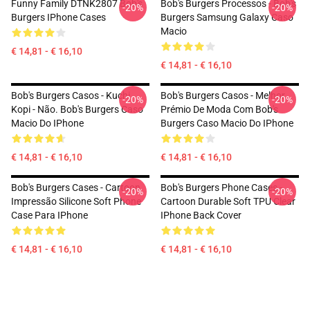
Funny Family DTNK2807 Bob's
Bob's Burgers Processos - Bob's
-20%
-20%
Burgers IPhone Cases
Burgers Samsung Galaxy Caso
Macio
€ 14,81 - € 16,10
€ 14,81 - € 16,10
Bob's Burgers Casos - Kuchi
Bob's Burgers Casos - Melhor
-20%
-20%
Kopi - Não. Bob's Burgers Caso
Prémio De Moda Com Bob's
Macio Do IPhone
Burgers Caso Macio Do IPhone
€ 14,81 - € 16,10
€ 14,81 - € 16,10
Bob's Burgers Cases - Cartoon
Bob's Burgers Phone Cases -
-20%
-20%
Impressão Silicone Soft Phone
Cartoon Durable Soft TPU Clear
Case Para IPhone
IPhone Back Cover
€ 14,81 - € 16,10
€ 14,81 - € 16,10