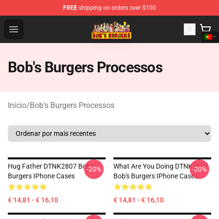
FREE
shipping on orders over $100
Bob's Burgers Store - Official Bob's Burgers Merchandise
Open menu
Bob's Burgers Processos
Início
/
Bob's Burgers Processos
Hug Father DTNK2807 Bob's
What Are You Doing DTNK2807
-20%
-20%
Burgers IPhone Cases
Bob's Burgers IPhone Cases
€ 14,81 - € 16,10
€ 14,81 - € 16,10