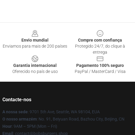
Footer
Envio mundial
Compre com confiança
Enviamos para mais de 200 países
Protegido 24/7, do clique à
entrega
Garantia internacional
Pagamento 100% seguro
Oferecido no país de uso
PayPal / MasterCard / Visa
Contacte-nos
A nossa sede
: 9701 5th Ave, Seattle, WA 98104, EUA
O nosso armazém
: No. 91, Beiyuan Road, Bazhou City, Beijing, CN
Hour
: 9AM – 5PM (Mon – Fri)
Email
: contact@bobsburgers.shop