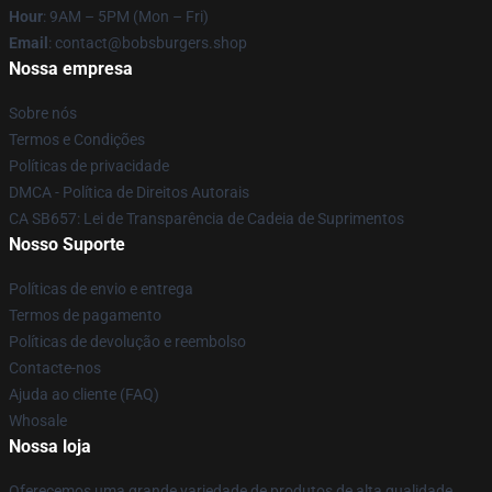
Hour
: 9AM – 5PM (Mon – Fri)
Email
: contact@bobsburgers.shop
Nossa empresa
Sobre nós
Termos e Condições
Políticas de privacidade
DMCA - Política de Direitos Autorais
CA SB657: Lei de Transparência de Cadeia de Suprimentos
Nosso Suporte
Políticas de envio e entrega
Termos de pagamento
Políticas de devolução e reembolso
Contacte-nos
Ajuda ao cliente (FAQ)
Whosale
Nossa loja
Oferecemos uma grande variedade de produtos de alta qualidade