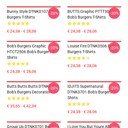
Bunny Style DTNK0107 Bob's
BUTTS Graphic PTTT3006
-20%
-20%
Burgers T-Shirts
Bob's Burgers T-Shirts
€ 24,38 - € 28,06
€ 24,38 - € 28,06
Bob's Burgers Graphic
Louise Fire DTNK0506 Bob's
-20%
-20%
HTCT2506 Bob's Burgers T-
Burgers T-Shirts
Shirts
€ 24,38 - € 28,06
€ 24,38 - € 28,06
Butts Butts Butts DTNK1404
IDJITS Supernatural
-20%
-20%
Bob's Burgers Decoration
DTNK0701 Bob's Burgers T-
Shirts
€ 35,65 - € 42,04
€ 24,38 - € 28,06
Group Up DTNK0701 Bob's
I Love You But Youre All