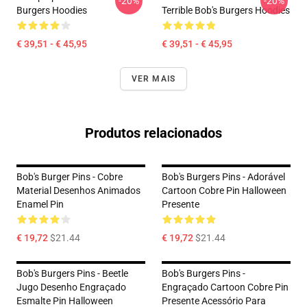
-20%
-20%
Burgers Hoodies
Terrible Bob's Burgers Hoodies
€ 39,51 - € 45,95
€ 39,51 - € 45,95
VER MAIS
Produtos relacionados
Bob's Burger Pins - Cobre
Bob's Burgers Pins - Adorável
Material Desenhos Animados
Cartoon Cobre Pin Halloween
Enamel Pin
Presente
€ 19,72
$21.44
€ 19,72
$21.44
Bob's Burgers Pins - Beetle
Bob's Burgers Pins -
Jugo Desenho Engraçado
Engraçado Cartoon Cobre Pin
Esmalte Pin Halloween
Presente Acessório Para