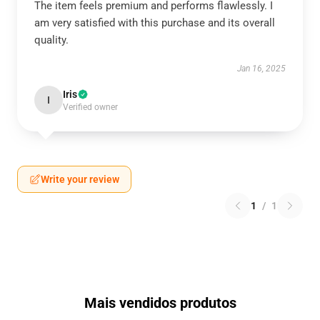
The item feels premium and performs flawlessly. I
am very satisfied with this purchase and its overall
quality.
Jan 16, 2025
Iris
I
Verified owner
Write your review
1
/
1
Mais vendidos produtos