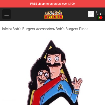
FREE
shipping on orders over $100
Bob's Burgers Store - Official Bob's Burgers Merchandise
Open menu
Início
/
Bob's Burgers Acessórios
/
Bob's Burgers Pinos