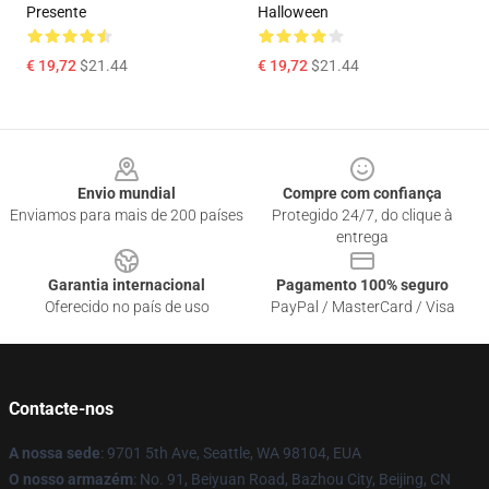
Presente
Halloween
€ 19,72
$21.44
€ 19,72
$21.44
Footer
Envio mundial
Compre com confiança
Enviamos para mais de 200 países
Protegido 24/7, do clique à
entrega
Garantia internacional
Pagamento 100% seguro
Oferecido no país de uso
PayPal / MasterCard / Visa
Contacte-nos
A nossa sede
: 9701 5th Ave, Seattle, WA 98104, EUA
O nosso armazém
: No. 91, Beiyuan Road, Bazhou City, Beijing, CN