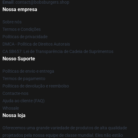
Email
: contact@bobsburgers.shop
Nossa empresa
Sobre nós
Termos e Condições
Políticas de privacidade
DMCA - Política de Direitos Autorais
CA SB657: Lei de Transparência de Cadeia de Suprimentos
Nosso Suporte
Políticas de envio e entrega
Termos de pagamento
Políticas de devolução e reembolso
Contacte-nos
Ajuda ao cliente (FAQ)
Whosale
Nossa loja
Oferecemos uma grande variedade de produtos de alta qualidade
projetados pela nossa equipe de classe mundial. Eles não estão