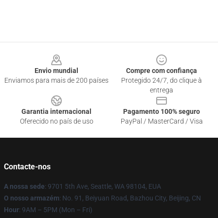
Footer
Envio mundial
Compre com confiança
Enviamos para mais de 200 países
Protegido 24/7, do clique à
entrega
Garantia internacional
Pagamento 100% seguro
Oferecido no país de uso
PayPal / MasterCard / Visa
Contacte-nos
A nossa sede
: 9701 5th Ave, Seattle, WA 98104, EUA
O nosso armazém
: No. 91, Beiyuan Road, Bazhou City, Beijing, CN
Hour
: 9AM – 5PM (Mon – Fri)