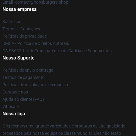
Email
: contact@bobsburgers.shop
Nossa empresa
Sobre nós
Termos e Condições
Políticas de privacidade
DMCA - Política de Direitos Autorais
CA SB657: Lei de Transparência de Cadeia de Suprimentos
Nosso Suporte
Políticas de envio e entrega
Termos de pagamento
Políticas de devolução e reembolso
Contacte-nos
Ajuda ao cliente (FAQ)
Whosale
Nossa loja
Oferecemos uma grande variedade de produtos de alta qualidade
projetados pela nossa equipe de classe mundial. Eles não estão