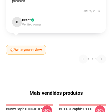
pleased.
Jan 15, 2025
Brent
B
Verified owner
Write your review
1
/
1
Mais vendidos produtos
Bunny Style DTNK0107 Bob's
BUTTS Graphic PTTT3006
-20%
-20%