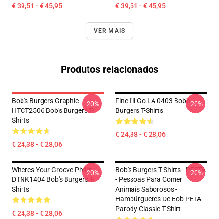
€ 39,51 - € 45,95
€ 39,51 - € 45,95
VER MAIS
Produtos relacionados
Bob's Burgers Graphic
Fine I'll Go LA 0403 Bob's
-20%
-20%
HTCT2506 Bob's Burgers T-
Burgers T-Shirts
Shirts
€ 24,38 - € 28,06
€ 24,38 - € 28,06
Wheres Your Groove Phillip
Bob's Burgers T-Shirts - PFETA
-20%
-20%
DTNK1404 Bob's Burgers T-
- Pessoas Para Comer
Shirts
Animais Saborosos -
Hambúrgueres De Bob PETA
Parody Classic T-Shirt
€ 24,38 - € 28,06