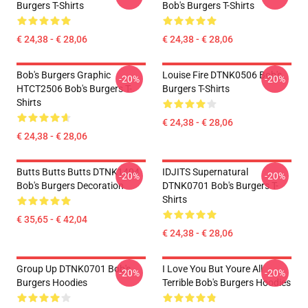
Burgers T-Shirts
Bob's Burgers T-Shirts
€ 24,38 - € 28,06
€ 24,38 - € 28,06
Bob's Burgers Graphic
Louise Fire DTNK0506 Bob's
-20%
-20%
HTCT2506 Bob's Burgers T-
Burgers T-Shirts
Shirts
€ 24,38 - € 28,06
€ 24,38 - € 28,06
Butts Butts Butts DTNK1404
IDJITS Supernatural
-20%
-20%
Bob's Burgers Decoration
DTNK0701 Bob's Burgers T-
Shirts
€ 35,65 - € 42,04
€ 24,38 - € 28,06
Group Up DTNK0701 Bob's
I Love You But Youre All
-20%
-20%
Burgers Hoodies
Terrible Bob's Burgers Hoodies