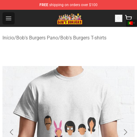
FREE
shipping on orders over $100
Bob's Burgers Store - Official Bob's Burgers Merchandise
Open menu
Início
/
Bob's Burgers Pano
/
Bob's Burgers T-shirts