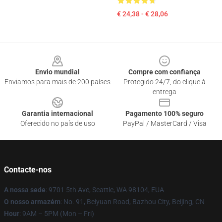
€ 24,38 - € 28,06
Footer
Envio mundial
Compre com confiança
Enviamos para mais de 200 países
Protegido 24/7, do clique à
entrega
Garantia internacional
Pagamento 100% seguro
Oferecido no país de uso
PayPal / MasterCard / Visa
Contacte-nos
A nossa sede
: 9701 5th Ave, Seattle, WA 98104, EUA
O nosso armazém
: No. 91, Beiyuan Road, Bazhou City, Beijing, CN
Hour
: 9AM – 5PM (Mon – Fri)