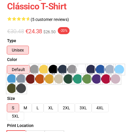
Clássico T-Shirt
(5 customer reviews)
€30.48
€24.38
-20%
$26.50
Type
Unisex
Color
Default
Size
S
M
L
XL
2XL
3XL
4XL
5XL
Print Location