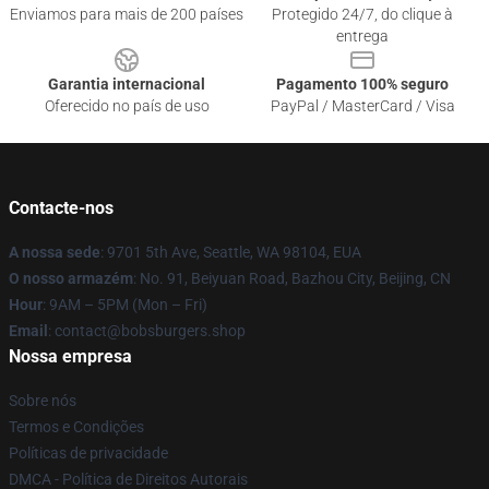
Enviamos para mais de 200 países
Protegido 24/7, do clique à
entrega
Garantia internacional
Pagamento 100% seguro
Oferecido no país de uso
PayPal / MasterCard / Visa
Contacte-nos
A nossa sede
: 9701 5th Ave, Seattle, WA 98104, EUA
O nosso armazém
: No. 91, Beiyuan Road, Bazhou City, Beijing, CN
Hour
: 9AM – 5PM (Mon – Fri)
Email
: contact@bobsburgers.shop
Nossa empresa
Sobre nós
Termos e Condições
Políticas de privacidade
DMCA - Política de Direitos Autorais