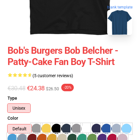
blank template
Bob's Burgers Bob Belcher -
Patty-Cake Fan Boy T-Shirt
(5 customer reviews)
€30.48
€24.38
-20%
$26.50
Type
Unisex
Color
Default