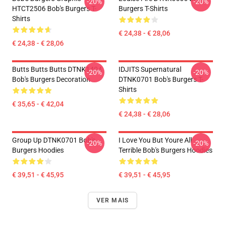
-20%
-20%
HTCT2506 Bob's Burgers T-
Burgers T-Shirts
Shirts
€ 24,38 - € 28,06
€ 24,38 - € 28,06
Butts Butts Butts DTNK1404
IDJITS Supernatural
-20%
-20%
Bob's Burgers Decoration
DTNK0701 Bob's Burgers T-
Shirts
€ 35,65 - € 42,04
€ 24,38 - € 28,06
Group Up DTNK0701 Bob's
I Love You But Youre All
-20%
-20%
Burgers Hoodies
Terrible Bob's Burgers Hoodies
€ 39,51 - € 45,95
€ 39,51 - € 45,95
VER MAIS