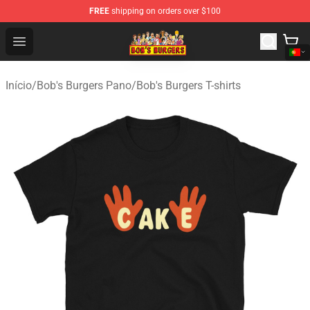
FREE
shipping on orders over $100
Bob's Burgers Store - Official Bob's Burgers Merchandise
Open menu
Início
/
Bob's Burgers Pano
/
Bob's Burgers T-shirts