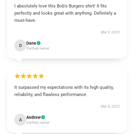
I absolutely love this Bob's Burgers shirt! It fits
perfectly and looks great with anything. Definitely a
must-have.
Mar 9, 2025
Dane
D
Verified owner
It surpassed my expectations with its high quality,
reliability, and flawless performance.
Mar 8, 2025
Andrew
A
Verified owner