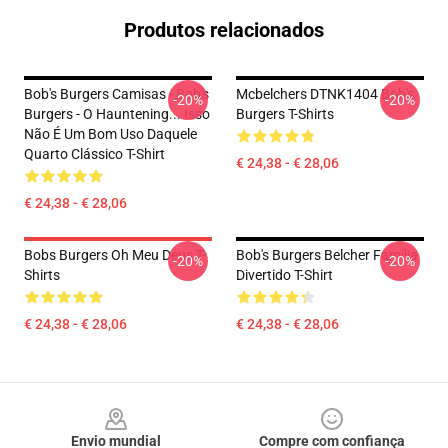
Produtos relacionados
Bob's Burgers Camisas - Bob's
Mcbelchers DTNK1404 Bob's
-20%
-20%
Burgers - O Hauntening... Isso
Burgers T-Shirts
Não É Um Bom Uso Daquele
Quarto Clássico T-Shirt
€ 24,38 - € 28,06
€ 24,38 - € 28,06
Bobs Burgers Oh Meu Deus T-
Bob's Burgers Belcher Família
-20%
-20%
Shirts
Divertido T-Shirt
€ 24,38 - € 28,06
€ 24,38 - € 28,06
Footer
Envio mundial
Compre com confiança