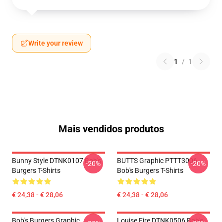
Write your review
1
/
1
Mais vendidos produtos
Bunny Style DTNK0107 Bob's
BUTTS Graphic PTTT3006
-20%
-20%
Burgers T-Shirts
Bob's Burgers T-Shirts
€ 24,38 - € 28,06
€ 24,38 - € 28,06
Bob's Burgers Graphic
Louise Fire DTNK0506 Bob's