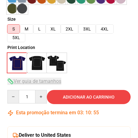
Size
S
M
L
XL
2XL
3XL
4XL
5XL
Print Location
Ver guia de tamanhos
Quantity
ADICIONAR AO CARRINHO
Esta promoção termina em
03
:
10
:
54
Deliver to United States