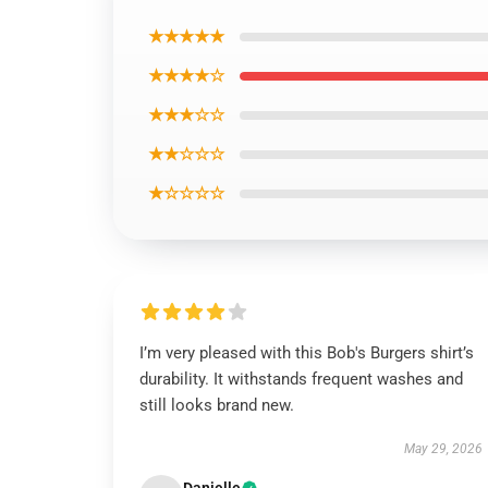
★★★★★
★★★★☆
★★★☆☆
★★☆☆☆
★☆☆☆☆
I’m very pleased with this Bob's Burgers shirt’s
durability. It withstands frequent washes and
still looks brand new.
May 29, 2026