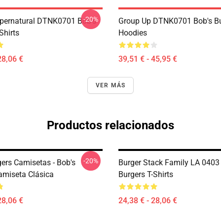
-20%
pernatural DTNK0701 Bob's
Group Up DTNK0701 Bob's Bu
Shirts
Hoodies
28,06 €
39,51 € - 45,95 €
VER MÁS
Productos relacionados
-20%
gers Camisetas - Bob's
Burger Stack Family LA 0403
amiseta Clásica
Burgers T-Shirts
28,06 €
24,38 € - 28,06 €