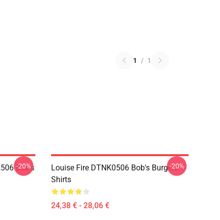
1
/
1
-20%
-20%
2506 Bob's
Louise Fire DTNK0506 Bob's Burgers T-
Shirts
24,38 € - 28,06 €