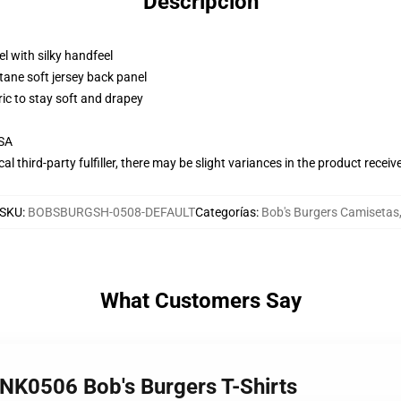
Descripción
l with silky handfeel
tane soft jersey back panel
ric to stay soft and drapey
USA
al third-party fulfiller, there may be slight variances in the product receiv
SKU
:
BOBSBURGSH-0508-DEFAULT
Categorías
:
Bob's Burgers Camisetas
What Customers Say
NK0506 Bob's Burgers T-Shirts