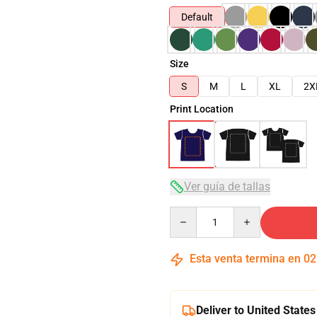
Default
Size
S
M
L
XL
2X
Print Location
Ver guía de tallas
Quantity
Esta venta termina en
02
Deliver to United States