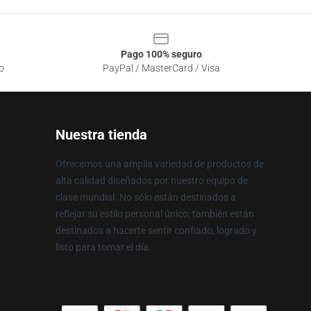
Pago 100% seguro
o
PayPal / MasterCard / Visa
Nuestra tienda
Ofrecemos una amplia variedad de productos de
alta calidad diseñados por nuestro equipo de
clase mundial. No sólo están destinados a
reflejar su estilo personal único; también están
destinados a hacerte sentir confiado, logrado y
listo para tomar el día.