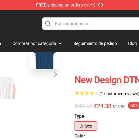
FREE
shipping on orders over $100
ise Shop
blank template
a
Comprar por categoría
Seguimiento de pedido
Blog
New Design DTN
(1 customer reviews
€30.48
€24.38
-20%
$26.50
Type
Unisex
Color