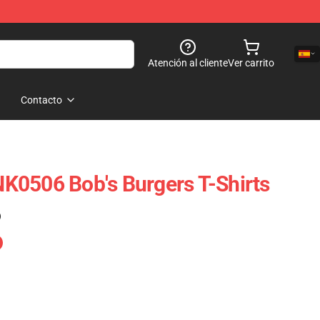
Atención al cliente
Ver carrito
Contacto
K0506 Bob's Burgers T-Shirts
)