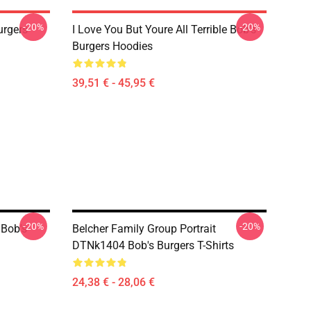
-20%
-20%
rgers
I Love You But Youre All Terrible Bob's
Burgers Hoodies
39,51 € - 45,95 €
-20%
-20%
 Bob's
Belcher Family Group Portrait
DTNk1404 Bob's Burgers T-Shirts
24,38 € - 28,06 €