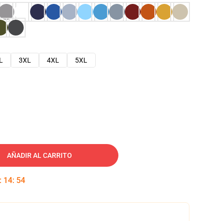
L
3XL
4XL
5XL
AÑADIR AL CARRITO
:
14
:
53