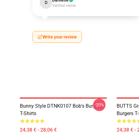
Danielle
D
Verified owner
Write your review
-20%
Bunny Style DTNK0107 Bob's Burgers
BUTTS Gr
T-Shirts
Burgers T-
24,38 € - 28,06 €
24,38 € - 