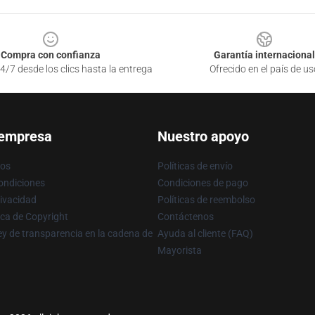
Compra con confianza
Garantía internacional
4/7 desde los clics hasta la entrega
Ofrecido en el país de us
 empresa
Nuestro apoyo
ros
Políticas de envío
ondiciones
Condiciones de pago
rivacidad
Políticas de reembolso
ica de Copyright
Contáctenos
y de transparencia en la cadena de
Ayuda al cliente (FAQ)
Mayorista