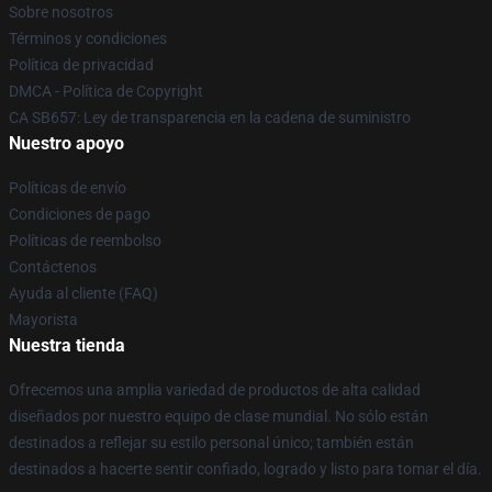
Sobre nosotros
Términos y condiciones
Política de privacidad
DMCA - Política de Copyright
CA SB657: Ley de transparencia en la cadena de suministro
Nuestro apoyo
Políticas de envío
Condiciones de pago
Políticas de reembolso
Contáctenos
Ayuda al cliente (FAQ)
Mayorista
Nuestra tienda
Ofrecemos una amplia variedad de productos de alta calidad
diseñados por nuestro equipo de clase mundial. No sólo están
destinados a reflejar su estilo personal único; también están
destinados a hacerte sentir confiado, logrado y listo para tomar el día.