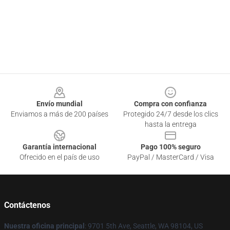
Footer
Envío mundial
Compra con confianza
Enviamos a más de 200 países
Protegido 24/7 desde los clics
hasta la entrega
Garantía internacional
Pago 100% seguro
Ofrecido en el país de uso
PayPal / MasterCard / Visa
Contáctenos
Nuestra oficina principal
: 9701 5th Ave, Seattle, WA 98104, US