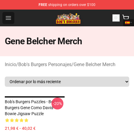
FREE
shipping on orders over $100
Bob's Burgers Store - Official Bob's Burgers Merchandise
Open menu
Gene Belcher Merch
Inicio
/
Bob's Burgers Personajes
/
Gene Belcher Merch
Bob's Burgers Puzzles - Bob's
-20%
Burgers Gene Como David
Bowie Jigsaw Puzzle
21,98 € - 40,02 €