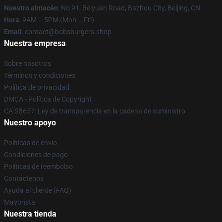
Nuestro almacén
: No 91, Beiyuan Road, Bazhou City, Beijing, CN
Hora
: 9AM – 5PM (Mon – Fri)
Email
: contact@bobsburgers.shop
Nuestra empresa
Sobre nosotros
Términos y condiciones
Política de privacidad
DMCA - Política de Copyright
CA SB657: Ley de transparencia en la cadena de suministro
Nuestro apoyo
Políticas de envío
Condiciones de pago
Políticas de reembolso
Contáctenos
Ayuda al cliente (FAQ)
Mayorista
Nuestra tienda