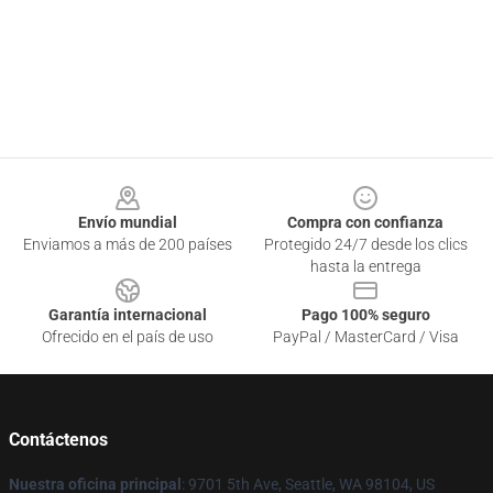
Footer
Envío mundial
Compra con confianza
Enviamos a más de 200 países
Protegido 24/7 desde los clics
hasta la entrega
Garantía internacional
Pago 100% seguro
Ofrecido en el país de uso
PayPal / MasterCard / Visa
Contáctenos
Nuestra oficina principal
: 9701 5th Ave, Seattle, WA 98104, US