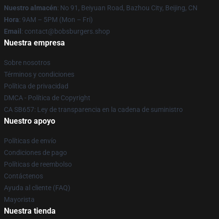
Nuestro almacén
: No 91, Beiyuan Road, Bazhou City, Beijing, CN
Hora
: 9AM – 5PM (Mon – Fri)
Email
: contact@bobsburgers.shop
Nuestra empresa
Sobre nosotros
Términos y condiciones
Política de privacidad
DMCA - Política de Copyright
CA SB657: Ley de transparencia en la cadena de suministro
Nuestro apoyo
Políticas de envío
Condiciones de pago
Políticas de reembolso
Contáctenos
Ayuda al cliente (FAQ)
Mayorista
Nuestra tienda