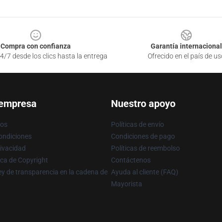
Compra con confianza
Garantía internacional
4/7 desde los clics hasta la entrega
Ofrecido en el país de us
 empresa
Nuestro apoyo
ros
Políticas de envío
ondiciones
Condiciones de pago
rivacidad
Políticas de reembolso
ica de Copyright
Contáctenos
y de transparencia en la cadena de
Ayuda al cliente (FAQ)
Mayorista