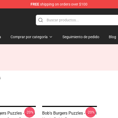
FREE
shipping on orders over $100
ise Shop
a
Comprar por categoría
Seguimiento de pedido
Blog
s
-20%
-20%
ers Puzzles - Bob's
Bob's Burgers Puzzles - Kuchi