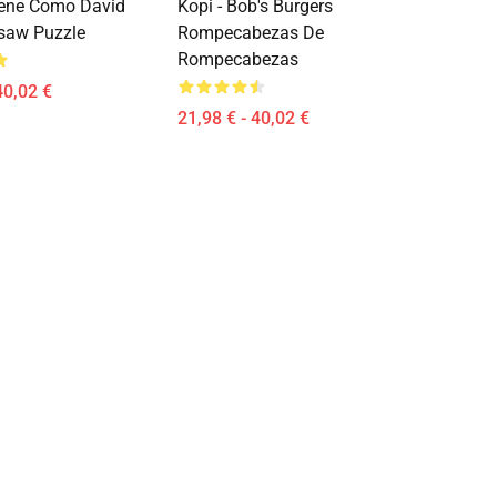
Gene Como David
Kopi - Bob's Burgers
saw Puzzle
Rompecabezas De
Rompecabezas
40,02 €
21,98 € - 40,02 €