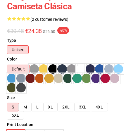
Camiseta Clásica
(2 customer reviews)
€30.48
€24.38
-20%
$26.50
Type
Unisex
Color
Default
Size
S
M
L
XL
2XL
3XL
4XL
5XL
Print Location