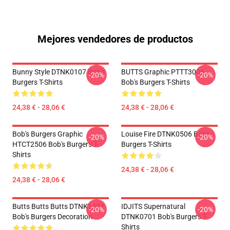
Mejores vendedores de productos
Bunny Style DTNK0107 Bob's
BUTTS Graphic PTTT3006
-20%
-20%
Burgers T-Shirts
Bob's Burgers T-Shirts
24,38 € - 28,06 €
24,38 € - 28,06 €
Bob's Burgers Graphic
Louise Fire DTNK0506 Bob's
-20%
-20%
HTCT2506 Bob's Burgers T-
Burgers T-Shirts
Shirts
24,38 € - 28,06 €
24,38 € - 28,06 €
Butts Butts Butts DTNK1404
IDJITS Supernatural
-20%
-20%
Bob's Burgers Decoration
DTNK0701 Bob's Burgers T-
Shirts