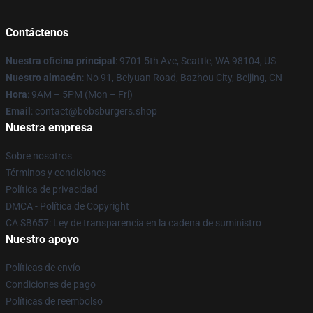
Contáctenos
Nuestra oficina principal
: 9701 5th Ave, Seattle, WA 98104, US
Nuestro almacén
: No 91, Beiyuan Road, Bazhou City, Beijing, CN
Hora
: 9AM – 5PM (Mon – Fri)
Email
: contact@bobsburgers.shop
Nuestra empresa
Sobre nosotros
Términos y condiciones
Política de privacidad
DMCA - Política de Copyright
CA SB657: Ley de transparencia en la cadena de suministro
Nuestro apoyo
Políticas de envío
Condiciones de pago
Políticas de reembolso