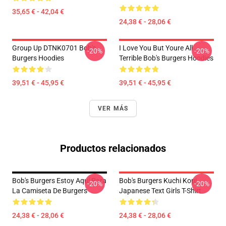
35,65 € - 42,04 €
24,38 € - 28,06 €
Group Up DTNK0701 Bob's
I Love You But Youre All
-20%
-20%
Burgers Hoodies
Terrible Bob's Burgers Hoodies
39,51 € - 45,95 €
39,51 € - 45,95 €
VER MÁS
Productos relacionados
Bob's Burgers Estoy Aquí Para
Bob's Burgers Kuchi Kopi
-20%
-20%
La Camiseta De Burgers
Japanese Text Girls T-Shirt
24,38 € - 28,06 €
24,38 € - 28,06 €