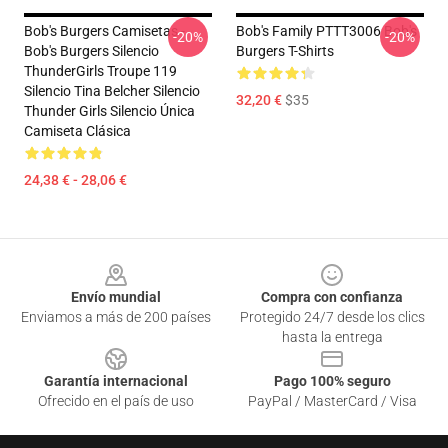
Bob's Burgers Camisetas -
Bob's Family PTTT3006 Bob's
-20%
-20%
Bob's Burgers Silencio
Burgers T-Shirts
ThunderGirls Troupe 119
Silencio Tina Belcher Silencio
32,20 €
$35
Thunder Girls Silencio Única
Camiseta Clásica
24,38 € - 28,06 €
Footer
Envío mundial
Compra con confianza
Enviamos a más de 200 países
Protegido 24/7 desde los clics
hasta la entrega
Garantía internacional
Pago 100% seguro
Ofrecido en el país de uso
PayPal / MasterCard / Visa