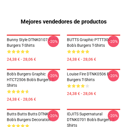
Mejores vendedores de productos
Bunny Style DTNK0107 Bob's
BUTTS Graphic PTTT3006
-20%
-20%
Burgers T-Shirts
Bob's Burgers T-Shirts
24,38 € - 28,06 €
24,38 € - 28,06 €
Bob's Burgers Graphic
Louise Fire DTNK0506 Bob's
-20%
-20%
HTCT2506 Bob's Burgers T-
Burgers T-Shirts
Shirts
24,38 € - 28,06 €
24,38 € - 28,06 €
Butts Butts Butts DTNK1404
IDJITS Supernatural
-20%
-20%
Bob's Burgers Decoration
DTNK0701 Bob's Burgers T-
Shirts