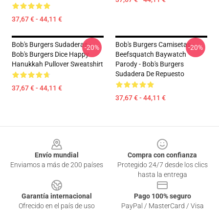
37,67 € - 44,11 €
Bob's Burgers Sudaderas -
Bob's Burgers Camisetas -
-20%
-20%
Bob's Burgers Dice Happy
Beefsquatch Baywatch
Hanukkah Pullover Sweatshirt
Parody - Bob's Burgers
Sudadera De Repuesto
37,67 € - 44,11 €
37,67 € - 44,11 €
Footer
Envío mundial
Compra con confianza
Enviamos a más de 200 países
Protegido 24/7 desde los clics
hasta la entrega
Garantía internacional
Pago 100% seguro
Ofrecido en el país de uso
PayPal / MasterCard / Visa