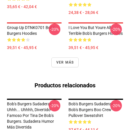
35,65 € - 42,04 €
24,38 € - 28,06 €
Group Up DTNK0701 Bob's
I Love You But Youre All
-20%
-20%
Burgers Hoodies
Terrible Bob's Burgers Hoodies
39,51 € - 45,95 €
39,51 € - 45,95 €
VER MÁS
Productos relacionados
Bob's Burgers Sudaderas -
Bob's Burgers Sudaderas -
-20%
-20%
Uhhh... Uhhhh, Divertido
Bob's Burgers Boo Crew
Famoso Por Tina De Bob's
Pullover Sweatshirt
Burgers. Sudadera Humor
Más Divertida
37,67 € - 44,11 €