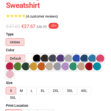
Sweatshirt
(4 customer reviews)
€47.09
€37.67
-20%
$40.95
Type
Unisex
Color
Default
Size
S
M
L
XL
2XL
3XL
4XL
5XL
Print Location