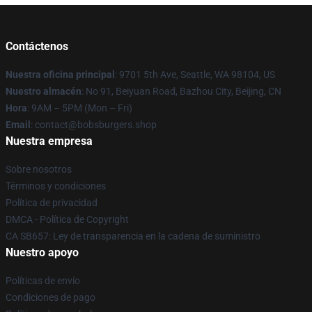
Contáctenos
Nuestra oficina principal
: 9701 5th Ave, Seattle, WA 98104, US
Nuestro almacén
: No 91, Beiyuan Road, Bazhou City, Beijing, CN
Hora
: 9AM – 5PM (Mon – Fri)
Email
: contact@bobsburgers.shop
Nuestra empresa
Sobre nosotros
Términos y condiciones
Política de privacidad
DMCA - Política de Copyright
CA SB657: Ley de transparencia en la cadena de suministro
Nuestro apoyo
Políticas de envío
Condiciones de pago