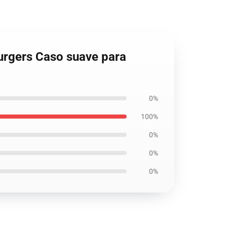
urgers Caso suave para
0%
100%
0%
0%
0%