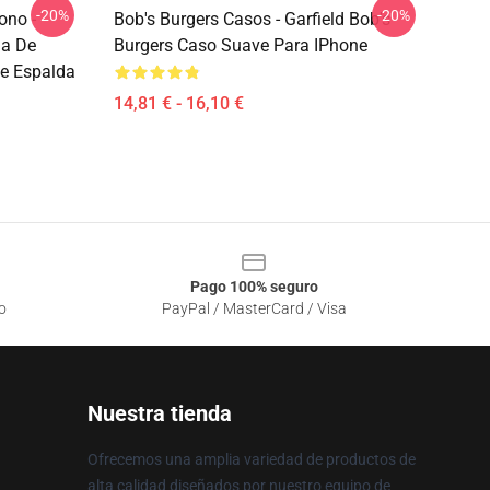
-20%
-20%
ono -
Bob's Burgers Casos - Garfield Bob's
ia De
Burgers Caso Suave Para IPhone
e Espalda
14,81 € - 16,10 €
Pago 100% seguro
o
PayPal / MasterCard / Visa
Nuestra tienda
Ofrecemos una amplia variedad de productos de
alta calidad diseñados por nuestro equipo de