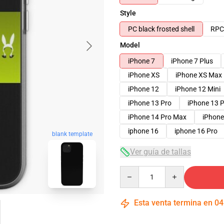
Style
PC black frosted shell
RPC 
Model
iPhone 7
iPhone 7 Plus
iPhone XS
iPhone XS Max
iPhone 12
iPhone 12 Mini
iPhone 13 Pro
iPhone 13 
iPhone 14 Pro Max
iPhone
iphone 16
iphone 16 Pro
blank template
Ver guía de tallas
Quantity
Esta venta termina en
04