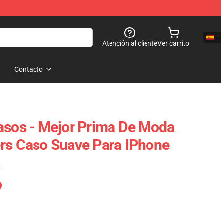
Atención al cliente
Ver carrito
Contacto
asos - Mejor Prima De Moda
rs Caso Suave Para IPhone
)