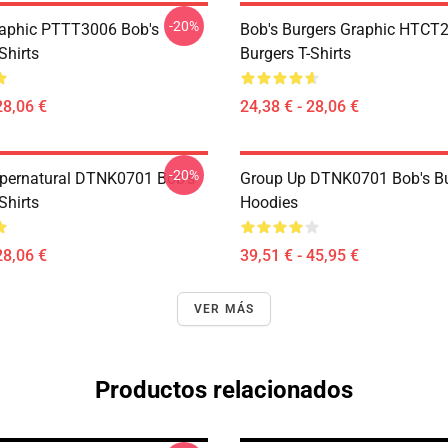
-20%
aphic PTTT3006 Bob's
Bob's Burgers Graphic HTCT
Shirts
Burgers T-Shirts
28,06 €
24,38 € - 28,06 €
-20%
pernatural DTNK0701 Bob's
Group Up DTNK0701 Bob's Bu
Shirts
Hoodies
28,06 €
39,51 € - 45,95 €
VER MÁS
Productos relacionados