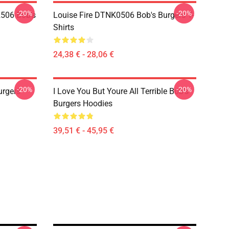
-20%
-20%
2506 Bob's
Louise Fire DTNK0506 Bob's Burgers T-
Shirts
24,38 € - 28,06 €
-20%
-20%
rgers
I Love You But Youre All Terrible Bob's
Burgers Hoodies
39,51 € - 45,95 €