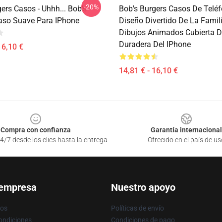
-20%
ers Casos - Uhhh... Bob's
Bob's Burgers Casos De Teléf
aso Suave Para IPhone
Diseño Divertido De La Famil
Dibujos Animados Cubierta D
Duradera Del IPhone
16,10 €
14,81 € - 16,10 €
Compra con confianza
Garantía internacional
4/7 desde los clics hasta la entrega
Ofrecido en el país de us
 empresa
Nuestro apoyo
ros
Políticas de envío
ondiciones
Condiciones de pago