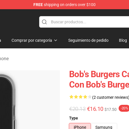
FREE
shipping on orders over $100
ise Shop
a
Comprar por categoría
Seguimiento de pedido
Blog
hone
Bob's Burgers C
Con Bob's Burge
(2 customer reviews
€20.13
€16.10
-20%
$17.50
Type
iPhone
Samsung