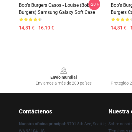
-20%
Bob's Burgers Casos - Louise (Bob's
Bob's Burg
Burgers) Samsung Galaxy Soft Case
Burgers C
14,81 € - 16,10 €
14,81 € - 
Footer
Envío mundial
Enviamos a más de 200 países
Protegido 2
Contáctenos
Nuestra
Nuestra oficina principal
: 9701 5th Ave, Seattle,
Sobre nosot
WA 98104, US
Términos y c