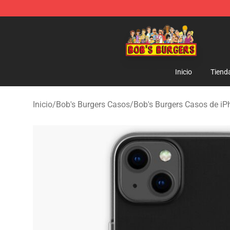
Bob's Burgers Store - Official Bob's Burgers Merchand
Inicio
Tiend
Inicio
/
Bob's Burgers Casos
/
Bob's Burgers Casos de iP