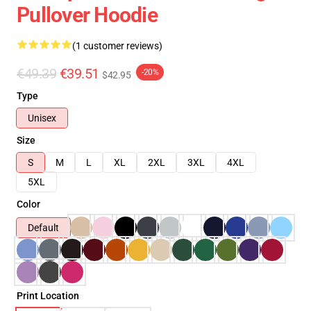
Pullover Hoodie
(1 customer reviews)
€49.39
€39.51
-20%
$42.95
Type
Unisex
Size
S
M
L
XL
2XL
3XL
4XL
5XL
Color
Default
Print Location