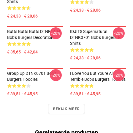
Shirts
€ 24,38 - € 28,06
€ 24,38 - € 28,06
Butts Butts Butts DTNK1404
IDJITS Supernatural
-20%
-20%
Bob's Burgers Decoration
DTNK0701 Bob's Burgers T-
Shirts
€ 35,65 - € 42,04
€ 24,38 - € 28,06
Group Up DTNK0701 Bob's
I Love You But Youre All
-20%
-20%
Burgers Hoodies
Terrible Bob's Burgers Hoodies
€ 39,51 - € 45,95
€ 39,51 - € 45,95
BEKIJK MEER
Gerelateerde producten