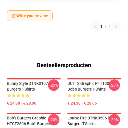
Write your review
1
/
1
Bestsellersproducten
Bunny Style DTNK0107 Bob's
BUTTS Graphic PTTT3006
-20%
-20%
Burgers T-Shirts
Bob's Burgers T-Shirts
€ 24,38 - € 28,06
€ 24,38 - € 28,06
Bob's Burgers Graphic
Louise Fire DTNK0506 Bob's
-20%
-20%
HTCT2506 Bob's Burgers T-
Burgers T-Shirts