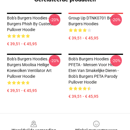
Bob's Burgers Hoodies - Bob's
Group Up DTNK0701 Bob's
-20%
-20%
Burgers Phish By Custeez
Burgers Hoodies
Pullover Hoodie
€ 39,51 - € 45,95
€ 39,51 - € 45,95
Bob's Burgers Hoodies. Bob's
Bob's Burgers Hoodies -
-20%
-20%
Burgers Moolisa Heilige
PFETA - Mensen Voor Het
Koewolken Ventilator Art
Eten Van Smakelijke Dieren -
Pullover Hoodie
Bob's Burgers PETA Parody
Pullover Hoodie
€ 39,51 - € 45,95
€ 39,51 - € 45,95
Footer