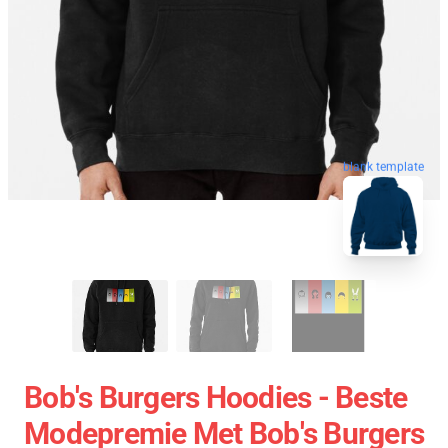
blank template
Bob's Burgers Hoodies - Beste
Modepremie Met Bob's Burgers