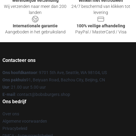
Wereldwijde verzending
Winkel met vertrouwen
Wij verzenden naar meer dan 200
24/7 beschermd van klikken tot
landen
levering
Internationale garantie
100% veilige afhandeling
Aangeboden in het gebruiksland
PayPal / MasterCard / Visa
Contacteer ons
Ons hoofdkantoor
: 9701 5th Ave, Seattle, WA 98104, US
Ons pakhuis
91, Beiyuan Road, Bazhou City, Beijing, CN
Uur
: 21.00 uur 5.00 uur
E-mail
: contact@bobsburgers.shop
Ons bedrijf
Over ons
Algemene voorwaarden
Privacybeleid
DMCA - Auteursrechtbeleid