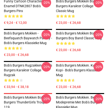
Funny Cartoon Characters
Bob's Burgers Mokken Bob's
-20%
-20%
Enamel DTNK2807 Bob's
Burgers Karakter Collage
Burgers Pins
Classic Mug
€ 9,24 - € 12,00
€ 23,00 - € 26,68
Bob's Burgers Mokken -
Bob's Burgers Mokken Bob's
-20%
-20%
Beefsquatch Baywatch Parody -
Burgers Boy Band Classic Mug
Bob's Burgers Klassieke Mug
€ 23,00 - € 26,68
€ 23,00 - € 26,68
Bob's Burgers Rugzakken - Bob's
Bob's Burgers Mokken. Kuchi
-20%
-20%
Burgers Karakter Collage
Kopi - Bob's Burgers Klassieke
Rugzak
Mug
€ 33,94 - € 38,18
€ 23,00 - € 26,68
Bob's Burgers Mokken Bob's
Bob's Burgers Mokken. Beste
-20%
-20%
Burgers ThunderGirls Troupe
Modepremie Met Bob's Burgers
119
Klassieke Mug