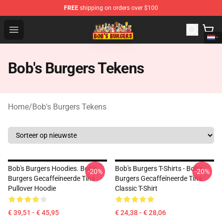
FREE
shipping on orders over $100
Bob's Burgers Store - Official Bob's Burgers Merchandise
Open menu
Bob's Burgers Tekens
Home
/
Bob's Burgers Tekens
Bob's Burgers Hoodies. Bob's
Bob's Burgers T-Shirts - Bob's
-20%
-20%
Burgers Gecaffeïneerde Tina
Burgers Gecaffeïneerde Tina
Pullover Hoodie
Classic T-Shirt
€ 39,51 - € 45,95
€ 24,38 - € 28,06