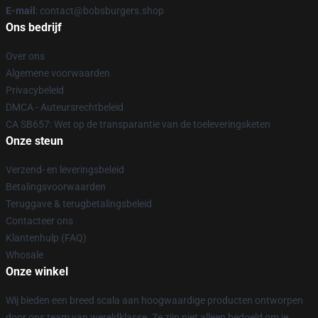
E-mail
: contact@bobsburgers.shop
Ons bedrijf
Over ons
Algemene voorwaarden
Privacybeleid
DMCA - Auteursrechtbeleid
CA SB657: Wet op de transparantie van de toeleveringsketen
Onze steun
Verzend- en leveringsbeleid
Betalingsvoorwaarden
Teruggave & terugbetalingsbeleid
Contacteer ons
Klantenhulp (FAQ)
Whosale
Onze winkel
Wij bieden een breed scala aan hoogwaardige producten ontworpen
door ons team van wereldklasse. Ze zijn niet alleen bedoeld om je