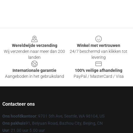
Footer
Wereldwijde verzending
Winkel met vertrouwen
Wij verzenden naar meer dan 200
24/7 beschermd van klikken tot
landen
levering
Internationale garantie
100% veilige afhandeling
Aangeboden in het gebruiksland
PayPal / MasterCard / Visa
Contacteer ons
Ons hoofdkantoor
: 9701 5th Ave, Seattle, WA 98104, US
Ons pakhuis
91, Beiyuan Road, Bazhou City, Beijing, CN
Uur
: 21.00 uur 5.00 uur