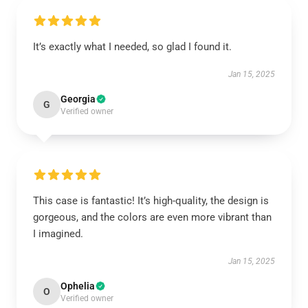
It’s exactly what I needed, so glad I found it.
Jan 15, 2025
Georgia
G
Verified owner
This case is fantastic! It’s high-quality, the design is
gorgeous, and the colors are even more vibrant than
I imagined.
Jan 15, 2025
Ophelia
O
Verified owner