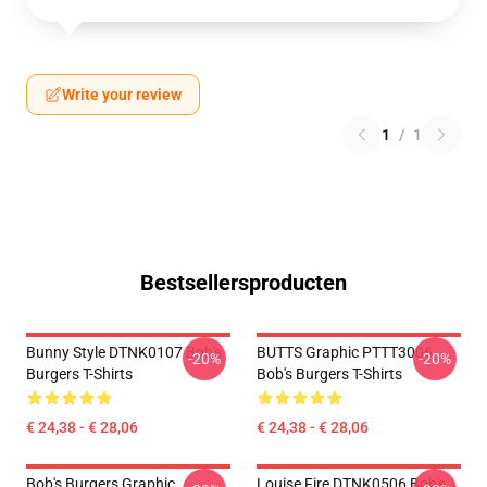
Write your review
1
/
1
Bestsellersproducten
Bunny Style DTNK0107 Bob's
BUTTS Graphic PTTT3006
-20%
-20%
Burgers T-Shirts
Bob's Burgers T-Shirts
€ 24,38 - € 28,06
€ 24,38 - € 28,06
Bob's Burgers Graphic
Louise Fire DTNK0506 Bob's