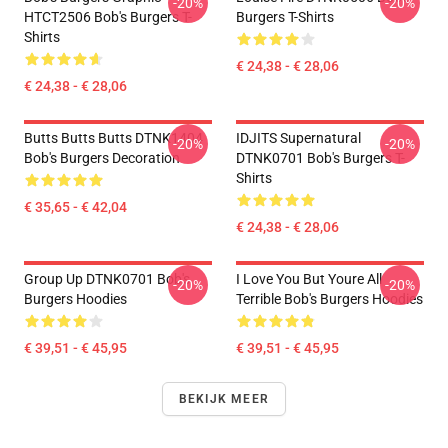
-20%
-20%
HTCT2506 Bob's Burgers T-
Burgers T-Shirts
Shirts
€ 24,38 - € 28,06
€ 24,38 - € 28,06
Butts Butts Butts DTNK1404
IDJITS Supernatural
-20%
-20%
Bob's Burgers Decoration
DTNK0701 Bob's Burgers T-
Shirts
€ 35,65 - € 42,04
€ 24,38 - € 28,06
Group Up DTNK0701 Bob's
I Love You But Youre All
-20%
-20%
Burgers Hoodies
Terrible Bob's Burgers Hoodies
€ 39,51 - € 45,95
€ 39,51 - € 45,95
BEKIJK MEER