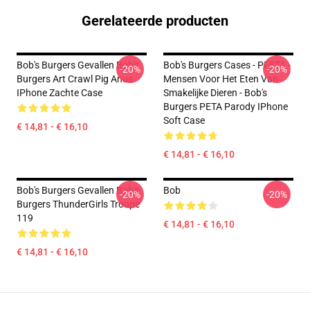
Gerelateerde producten
Bob's Burgers Gevallen Bob's
Bob's Burgers Cases - PFETA -
-20%
-20%
Burgers Art Crawl Pig Anus
Mensen Voor Het Eten Van
IPhone Zachte Case
Smakelijke Dieren - Bob's
Burgers PETA Parody IPhone
Soft Case
€ 14,81 - € 16,10
€ 14,81 - € 16,10
Bob's Burgers Gevallen Bob's
Bob
-20%
-20%
Burgers ThunderGirls Troupe
119
€ 14,81 - € 16,10
€ 14,81 - € 16,10
Footer