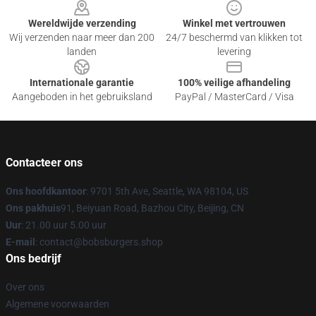
Wereldwijde verzending
Winkel met vertrouwen
Wij verzenden naar meer dan 200
24/7 beschermd van klikken tot
landen
levering
Internationale garantie
100% veilige afhandeling
Aangeboden in het gebruiksland
PayPal / MasterCard / Visa
Contacteer ons
Ons hoofdkantoor
: 9701 5th Ave, Seattle, WA 98104, US
Ons pakhuis
91, Beiyuan Road, Bazhou City, Beijing, CN
Uur
: 21.00 uur 5.00 uur
E-mail
: contact@bobsburgers.shop
Ons bedrijf
Over ons
Algemene voorwaarden