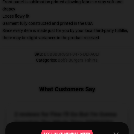
Front panel is sublimation printed allowing fabric to stay soft and
drapey
Loose flowy fit
Garment fully constructed and printed in the USA
Since every item is made just for you by your local third-party fulfiller,
there may be slight variances in the product received
SKU
:
BOBSBURGSH-0475-DEFAULT
Catégories
:
Bob's Burgers T-shirts
,
What Customers Say
2 reviews for Fine I'll Go But I'm Gonna
Complain The Whole Time DTNK0701
Bob's Burgers T-Shirts
EXCLUSIVE MEMBER OFFER