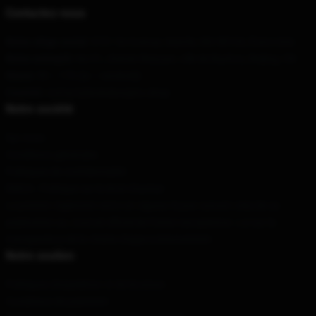
Contactez-nous
Notre siège social
: 9701 5e Avenue, Seattle, WA 98104, États-Unis
Notre entrepôt
: No 91, chemin Beiyuan, ville de Bazhou, Beijing, CN
Heure
: 9h – 17h (lu – vendredi)
Courriel
: contact@bobsburgers.shop
Notre société
Sur nous
Conditions générales
Politiques de confidentialité
DMCA - Politique sur le droit d'auteur
Le présent règlement entre en vigueur le jour suivant celui de sa
publication au Journal officiel de l'Union européenne. Loi sur la
transparence de la chaîne d'approvisionnement
Notre soutien
Politiques d'expédition et de livraison
Conditions de paiement