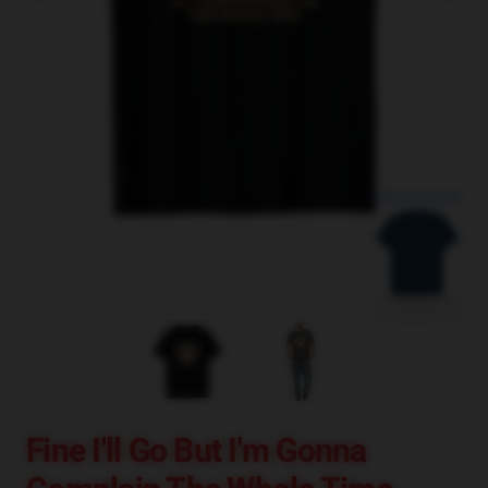
blank template
Fine I'll Go But I'm Gonna