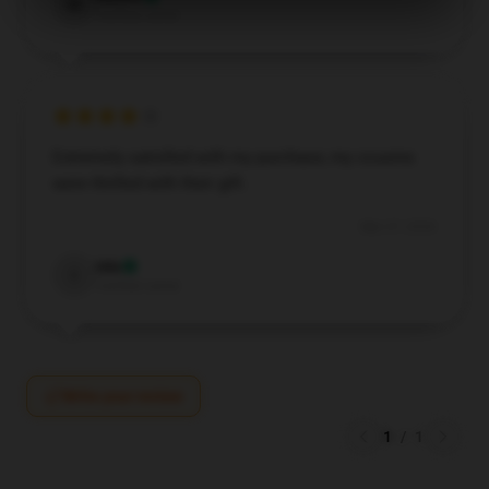
M
Verified owner
Extremely satisfied with my purchase; my cousins
were thrilled with their gift.
Mar 27, 2026
Isla
I
Verified owner
Write your review
1
/
1