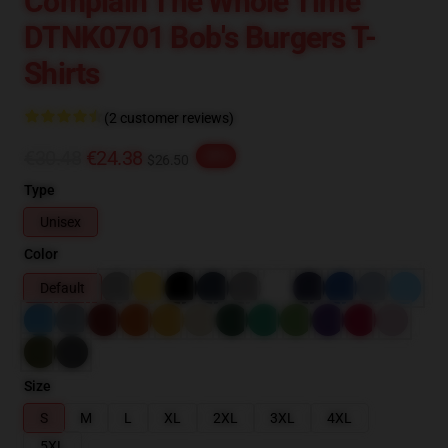
Complain The Whole Time
DTNK0701 Bob's Burgers T-
Shirts
(2 customer reviews)
€30.48
€24.38
-20%
$26.50
Type
Unisex
Color
Default
Size
S
M
L
XL
2XL
3XL
4XL
5XL