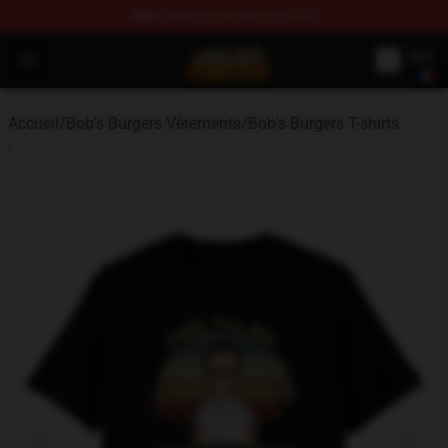
FREE
shipping on orders over $100
Bob's Burgers Store - Official Bob's Burgers Merchandise
Open menu
Accueil
/
Bob's Burgers Vêtements
/
Bob's Burgers T-shirts