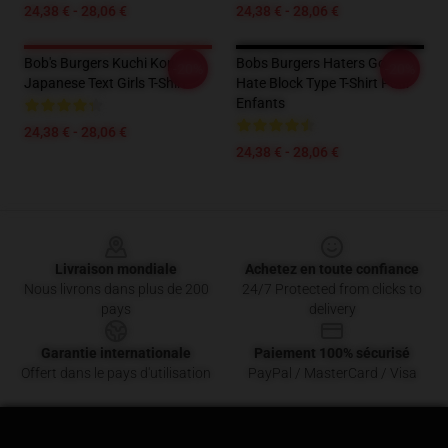
24,38 € - 28,06 €
24,38 € - 28,06 €
Bob's Burgers Kuchi Kopi
Bobs Burgers Haters Gonna
-20%
-20%
Japanese Text Girls T-Shirt
Hate Block Type T-Shirt Pour
Enfants
24,38 € - 28,06 €
24,38 € - 28,06 €
Footer
Livraison mondiale
Achetez en toute confiance
Nous livrons dans plus de 200
24/7 Protected from clicks to
pays
delivery
Garantie internationale
Paiement 100% sécurisé
Offert dans le pays d'utilisation
PayPal / MasterCard / Visa