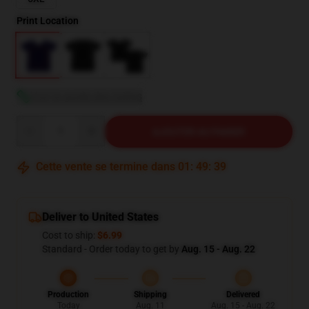
Print Location
Voir le guide des tailles
Quantity
AJOUTER AU PANIER
Cette vente se termine dans
01
:
49
:
38
Deliver to United States
Cost to ship:
$6.99
Standard - Order today to get by
Aug. 15 - Aug. 22
Production
Shipping
Delivered
Today
Aug. 11
Aug. 15 - Aug. 22