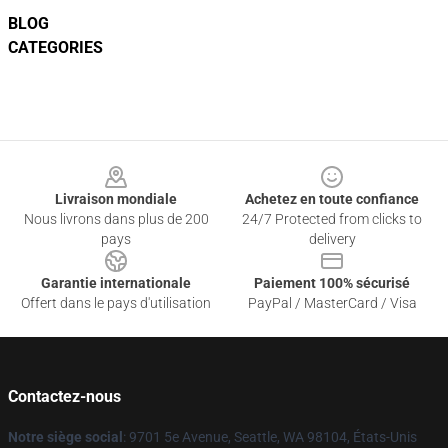
BLOG
CATEGORIES
Footer
Livraison mondiale
Achetez en toute confiance
Nous livrons dans plus de 200
24/7 Protected from clicks to
pays
delivery
Garantie internationale
Paiement 100% sécurisé
Offert dans le pays d'utilisation
PayPal / MasterCard / Visa
Contactez-nous
Notre siège social
: 9701 5e Avenue, Seattle, WA 98104, États-Unis