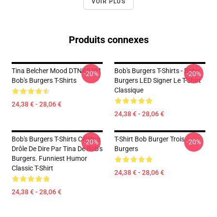
VOIR PLUS
Produits connexes
Tina Belcher Mood DTNK0701
Bob's Burgers T-Shirts - Bob's
-20%
-20%
Bob's Burgers T-Shirts
Burgers LED Signer Le T-Shirt
Classique
24,38 € - 28,06 €
24,38 € - 28,06 €
Bob's Burgers T-Shirts Célèbre
T-Shirt Bob Burger Trois
-20%
-20%
Drôle De Dire Par Tina De Bob's
Burgers
Burgers. Funniest Humor
Classic T-Shirt
24,38 € - 28,06 €
24,38 € - 28,06 €