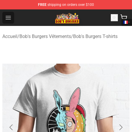
FREE
shipping on orders over $100
Bob's Burgers Store - Official Bob's Burgers Merchandise
Open menu
Accueil
/
Bob's Burgers Vêtements
/
Bob's Burgers T-shirts