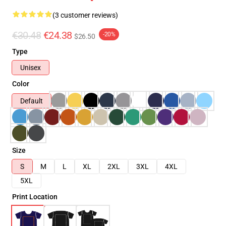
(3 customer reviews)
€30.48
€24.38
-20%
$26.50
Type
Unisex
Color
Default
Size
S
M
L
XL
2XL
3XL
4XL
5XL
Print Location