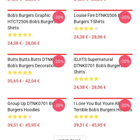
Bob's Burgers Graphic
Louise Fire DTNK0506 Bob's
-20%
-20%
HTCT2506 Bob's Burgers T-
Burgers T-Shirts
Shirts
24,38 € - 28,06 €
24,38 € - 28,06 €
Butts Butts Butts DTNK1404
IDJITS Supernatural
-20%
-20%
Bob's Burgers Decoration
DTNK0701 Bob's Burgers T-
Shirts
35,65 € - 42,04 €
24,38 € - 28,06 €
Group Up DTNK0701 Bob's
I Love You But Youre All
-20%
-20%
Burgers Hoodies
Terrible Bob's Burgers Hoodies
39,51 € - 45,95 €
39,51 € - 45,95 €