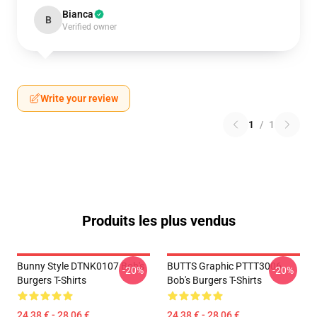
Bianca
B
Verified owner
Write your review
1
/
1
Produits les plus vendus
Bunny Style DTNK0107 Bob's
BUTTS Graphic PTTT3006
-20%
-20%
Burgers T-Shirts
Bob's Burgers T-Shirts
24,38 € - 28,06 €
24,38 € - 28,06 €