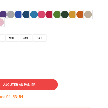
L
3XL
4XL
5XL
AJOUTER AU PANIER
dans
04
:
53
:
53