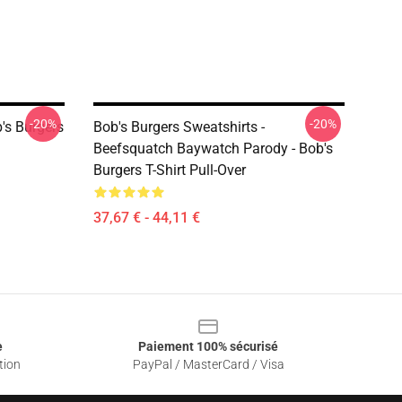
-20%
-20%
's Burgers
Bob's Burgers Sweatshirts -
Beefsquatch Baywatch Parody - Bob's
Burgers T-Shirt Pull-Over
37,67 € - 44,11 €
e
Paiement 100% sécurisé
tion
PayPal / MasterCard / Visa