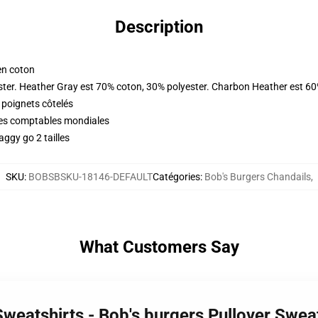
Description
en coton
ster. Heather Gray est 70% coton, 30% polyester. Charbon Heather est 60
 poignets côtelés
ques comptables mondiales
ggy go 2 tailles
SKU
:
BOBSBSKU-18146-DEFAULT
Catégories
:
Bob's Burgers Chandails
,
What Customers Say
Sweatshirts - Bob's burgers Pullover Swea