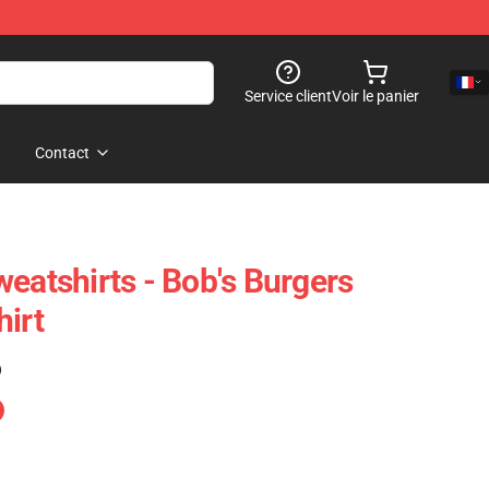
Service client
Voir le panier
Contact
eatshirts - Bob's Burgers
hirt
)