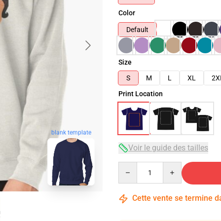
Color
Default
Size
S
M
L
XL
2X
Print Location
blank template
Voir le guide des tailles
Quantity
Cette vente se termine 