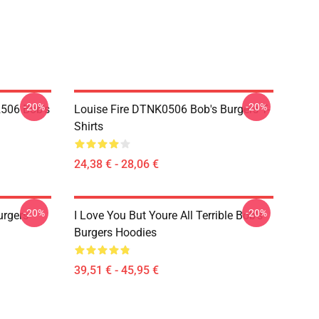
-20%
-20%
2506 Bob's
Louise Fire DTNK0506 Bob's Burgers T-
Shirts
24,38 € - 28,06 €
-20%
-20%
rgers
I Love You But Youre All Terrible Bob's
Burgers Hoodies
39,51 € - 45,95 €