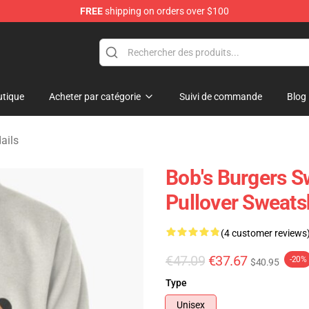
FREE
shipping on orders over $100
ise Shop
tique
Acheter par catégorie
Suivi de commande
Blog
ails
Bob's Burgers Sw
Pullover Sweats
(4 customer reviews
€47.09
€37.67
-20%
$40.95
Type
Unisex