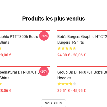
Produits les plus vendus
-20%
aphic PTTT3006 Bob's
Bob's Burgers Graphic HTCT
Shirts
Burgers T-Shirts
28,06 €
24,38 € - 28,06 €
-20%
pernatural DTNK0701 Bob's
Group Up DTNK0701 Bob's Bu
Shirts
Hoodies
28,06 €
39,51 € - 45,95 €
VOIR PLUS