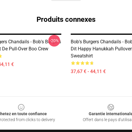
Produits connexes
-20%
ers Chandails - Bob's Burgers
Bob's Burgers Chandails - Bob
t De Pull-Over Boo Crew
Dit Happy Hanukkah Pullover
Sweatshirt
44,11 €
37,67 € - 44,11 €
hetez en toute confiance
Garantie international
otected from clicks to delivery
Offert dans le pays d'utilisa