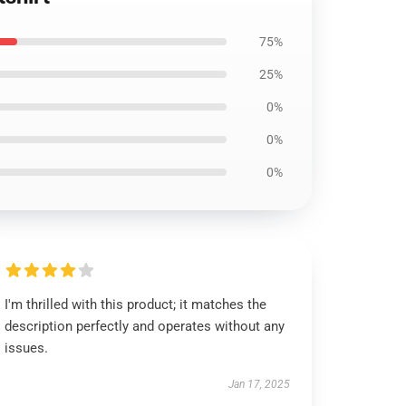
75%
25%
0%
0%
0%
I'm thrilled with this product; it matches the
description perfectly and operates without any
issues.
Jan 17, 2025