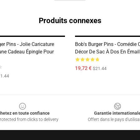
Produits connexes
er Pins - Jolie Caricature
Bob's Burger Pins - Comédie 
une Cadeau Épingle Pour
Décor De Sac À Dos En Émail
19,72 €
$21.44
1.44
hetez en toute confiance
Garantie international
otected from clicks to delivery
Offert dans le pays d'utilisa