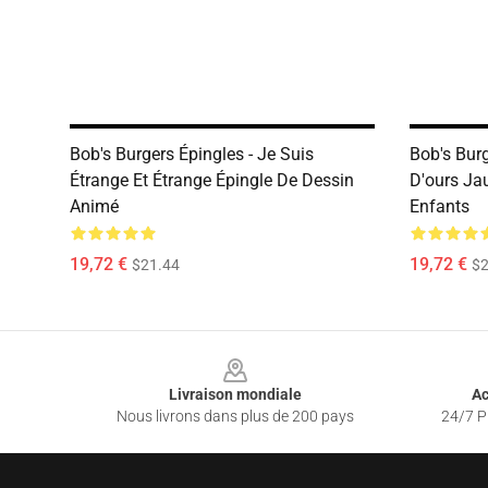
Bob's Burgers Épingles - Je Suis
Bob's Burg
Étrange Et Étrange Épingle De Dessin
D'ours Ja
Animé
Enfants
19,72 €
19,72 €
$21.44
$2
Footer
Livraison mondiale
Ac
Nous livrons dans plus de 200 pays
24/7 Pr