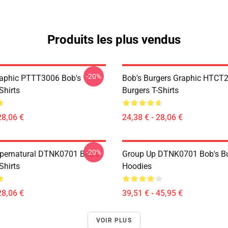
Produits les plus vendus
-20%
aphic PTTT3006 Bob's
Bob's Burgers Graphic HTCT
Shirts
Burgers T-Shirts
28,06 €
24,38 € - 28,06 €
-20%
pernatural DTNK0701 Bob's
Group Up DTNK0701 Bob's Bu
Shirts
Hoodies
28,06 €
39,51 € - 45,95 €
VOIR PLUS