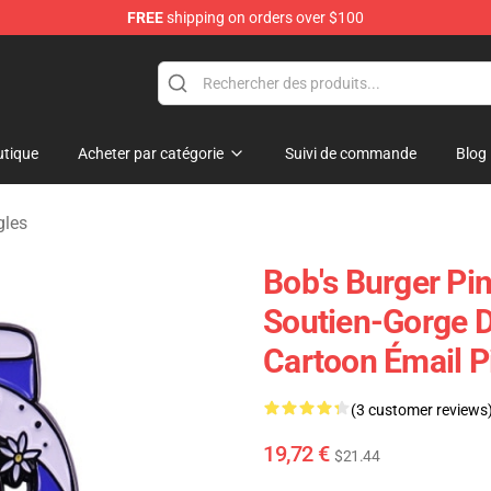
FREE
shipping on orders over $100
ise Shop
tique
Acheter par catégorie
Suivi de commande
Blog
gles
Bob's Burger Pin
Soutien-Gorge 
Cartoon Émail P
(3 customer reviews
19,72 €
$21.44