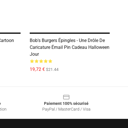
Cartoon
Bob's Burgers Épingles - Une Drôle De
Caricature Émail Pin Cadeau Halloween
Jour
19,72 €
$21.44
e
Paiement 100% sécurisé
tion
PayPal / MasterCard / Visa