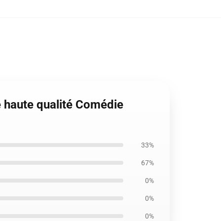
e haute qualité Comédie
33%
67%
0%
0%
0%