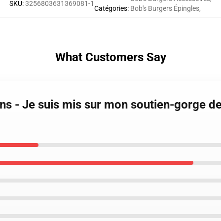
SKU
:
3256803631369081-1
Catégories
:
Bob's Burgers Épingles
,
What Customers Say
ins - Je suis mis sur mon soutien-gorge d