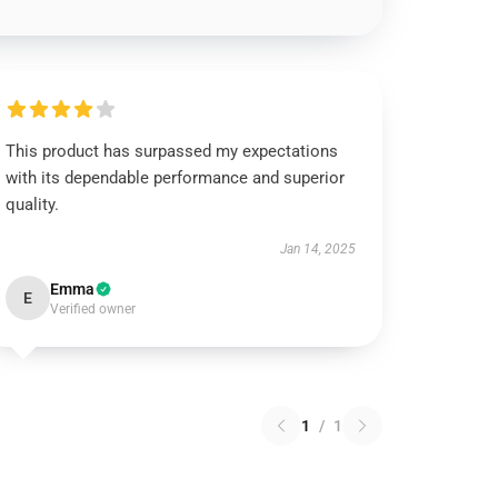
This product has surpassed my expectations
with its dependable performance and superior
quality.
Jan 14, 2025
Emma
E
Verified owner
1
/
1