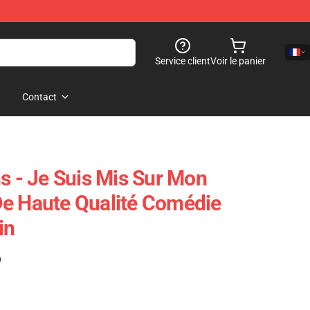
Service client
Voir le panier
Contact
s - Je Suis Mis Sur Mon
De Haute Qualité Comédie
in
)