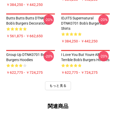
￥384,250 - ￥442,250
Butts Butts Butts DTNK1404
IDJITS Supernatural
-20%
-20%
Bob's Burgers Decoration
DTNK0701 Bob's Burgers T-
Shirts
￥561,875 - ￥662,650
￥384,250 - ￥442,250
Group Up DTNK0701 Bob's
I Love You But Youre All
-20%
-20%
Burgers Hoodies
Terrible Bob's Burgers Hoodies
￥622,775 - ￥724,275
￥622,775 - ￥724,275
もっと見る
関連商品