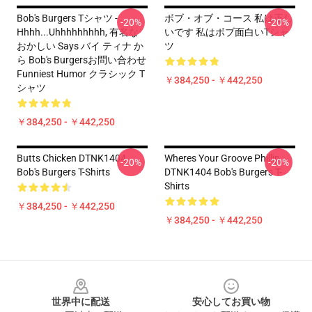
Bob's Burgers Tシャツ -
ボブ・オブ・コース 私は正し
-20%
-20%
Hhhh...Uhhhhhhhhh, 有名な
いです 私はボブ面白いTシャ
おかしい Says バイ ティナ か
ツ
ら Bob's Burgersお問い合わせ
Funniest Humor クラシック T
￥384,250 - ￥442,250
シャツ
￥384,250 - ￥442,250
Butts Chicken DTNK1404
Wheres Your Groove Phillip
-20%
-20%
Bob's Burgers T-Shirts
DTNK1404 Bob's Burgers T-
Shirts
￥384,250 - ￥442,250
￥384,250 - ￥442,250
Footer
世界中に配送
安心してお買い物