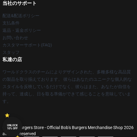
当社のサポート
配送&配送ポリシー
支払条件
返品・返金ポリシー
お問い合わせ
カスタマーサポート(FAQ)
スタッフ
私達の店
ワールドクラスのチームによりデザインされた、多種多様な高品質
の製品を取り揃えております。 彼らはあなたのユニークな個人的な
スタイルを反映しているだけでなく、彼らはまた、あなたが自信を
持って、達成し、日を取る準備ができて感じることを意味していま
す。
UNLOCK
© Bob's Burgers Store - Official Bob's Burgers Merchandise Shop 2026
10% OFF
all rights reserved