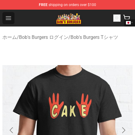
FREE
shipping on orders over $100
Bob's Burgers Store - Official Bob's Burgers Merchandise
Open menu
ホーム
/
Bob's Burgers ログイン
/
Bob's Burgers Tシャツ