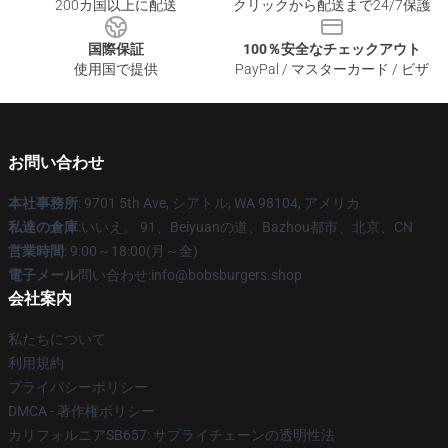
200カ国以上に配送
クリックから配送まで24/7保護
国際保証
100％安全なチェックアウト
使用国で提供
PayPal / マスターカード / ビザ
お問い合わせ
本社事務所
: 9701 5th Ave, シアトル, WA 98104, アメリカ
私達の倉庫
:いいえ。 91、Beiyuanの道、Bazhou都市、北京、CN
営業時間
: 9:00～18:00(月～金)
電子メール
問い合わせ:info@bobsburgers.shop
会社案内
私たちについて
利用規約
プライバシーポリシー
DMCA - 著作権ポリシー
カリフォルニアSB657: サプライチェーンの透明性法