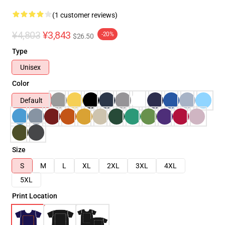
(1 customer reviews)
¥4,803
¥3,843
-20%
$26.50
Type
Unisex
Color
Default
Size
S
M
L
XL
2XL
3XL
4XL
5XL
Print Location