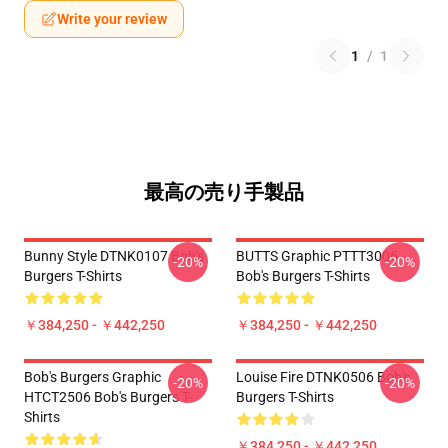
Write your review
1
/
1
最高の売り手製品
Bunny Style DTNK0107 Bob's
BUTTS Graphic PTTT3006
-20%
-20%
Burgers T-Shirts
Bob's Burgers T-Shirts
￥384,250 - ￥442,250
￥384,250 - ￥442,250
Bob's Burgers Graphic
Louise Fire DTNK0506 Bob's
-20%
-20%
HTCT2506 Bob's Burgers T-
Burgers T-Shirts
Shirts
￥384,250 - ￥442,250