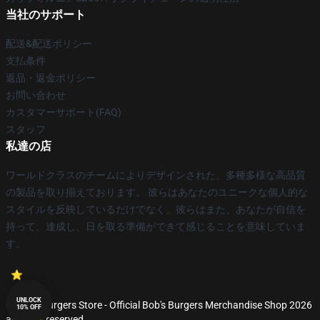
当社のサポート
配送&配送ポリシー
支払条件
返品・返金ポリシー
お問い合わせ
カスタマーサポート(FAQ)
スタッフ
私達の店
ワールドクラスのチームによりデザインされた、多種多様な高品質
の製品を取り揃えております。 彼らはあなたのユニークな個人的な
スタイルを反映しているだけでなく、彼らはまた、あなたが自信を
持って、達成し、日を取る準備ができて感じることを意味していま
す。
UNLOCK
© Bob's Burgers Store - Official Bob's Burgers Merchandise Shop 2026
10% OFF
all rights reserved