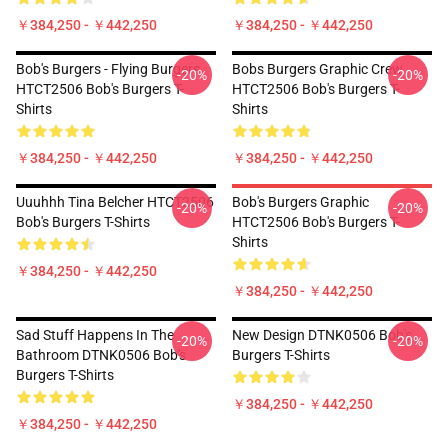
￥384,250 - ￥442,250
￥384,250 - ￥442,250
Bob's Burgers - Flying Burgers
Bobs Burgers Graphic Crew
-20%
-20%
HTCT2506 Bob's Burgers T-
HTCT2506 Bob's Burgers T-
Shirts
Shirts
￥384,250 - ￥442,250
￥384,250 - ￥442,250
Uuuhhh Tina Belcher HTCT2506
Bob's Burgers Graphic
-20%
-20%
Bob's Burgers T-Shirts
HTCT2506 Bob's Burgers T-
Shirts
￥384,250 - ￥442,250
￥384,250 - ￥442,250
Sad Stuff Happens In The
New Design DTNK0506 Bob's
-20%
-20%
Bathroom DTNK0506 Bob's
Burgers T-Shirts
Burgers T-Shirts
￥384,250 - ￥442,250
￥384,250 - ￥442,250