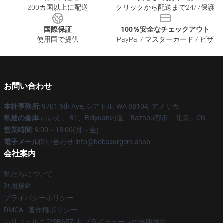
200カ国以上に配送
クリックから配送まで24/7保護
国際保証
100％安全なチェックアウト
使用国で提供
PayPal / マスターカード / ビザ
お問い合わせ
本社事務所
: 9701 5th Ave, シアトル, WA 98104, アメリカ
私達の倉庫
:いいえ。 91、Beiyuanの道、Bazhou都市、北京、CN
営業時間
: 9:00～18:00(月～金)
電子メール
問い合わせ:info@bobsburgers.shop
会社案内
私たちについて
利用規約
プライバシーポリシー
DMCA - 著作権ポリシー
カリフォルニアSB657: サプライチェーンの透明性法