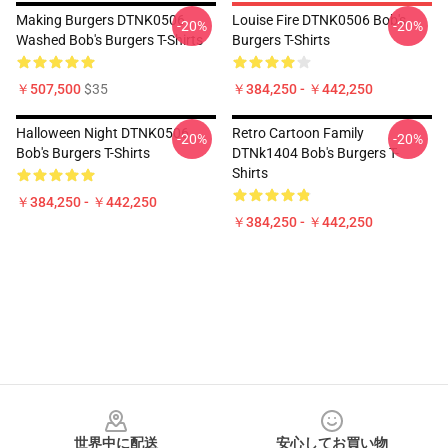
Making Burgers DTNK0506
Louise Fire DTNK0506 Bob's
-20%
-20%
Washed Bob's Burgers T-Shirts
Burgers T-Shirts
￥507,500
$35
￥384,250 - ￥442,250
Halloween Night DTNK0506
Retro Cartoon Family
-20%
-20%
Bob's Burgers T-Shirts
DTNk1404 Bob's Burgers T-
Shirts
￥384,250 - ￥442,250
￥384,250 - ￥442,250
Footer
世界中に配送
安心してお買い物