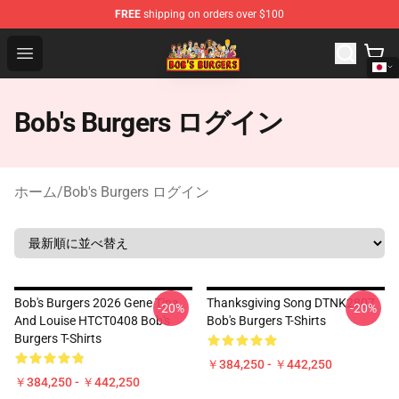
FREE
shipping on orders over $100
Bob's Burgers Store - Official Bob's Burgers Merchandise
Open menu
Bob's Burgers ログイン
ホーム
/
Bob's Burgers ログイン
Bob's Burgers 2026 Gene Tina
Thanksgiving Song DTNK2807
-20%
-20%
And Louise HTCT0408 Bob's
Bob's Burgers T-Shirts
Burgers T-Shirts
￥384,250 - ￥442,250
￥384,250 - ￥442,250