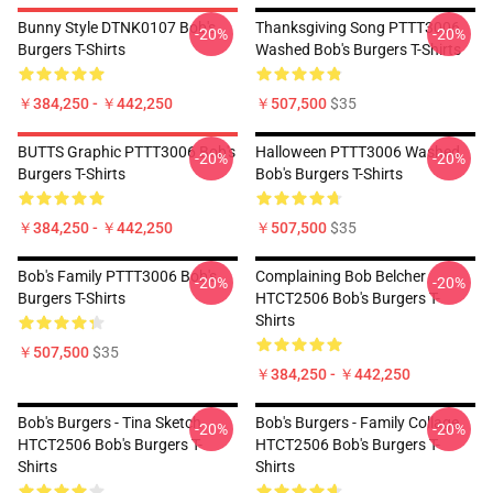
Bunny Style DTNK0107 Bob's
Thanksgiving Song PTTT3006
-20%
-20%
Burgers T-Shirts
Washed Bob's Burgers T-Shirts
￥384,250 - ￥442,250
￥507,500
$35
BUTTS Graphic PTTT3006 Bob's
Halloween PTTT3006 Washed
-20%
-20%
Burgers T-Shirts
Bob's Burgers T-Shirts
￥384,250 - ￥442,250
￥507,500
$35
Bob's Family PTTT3006 Bob's
Complaining Bob Belcher
-20%
-20%
Burgers T-Shirts
HTCT2506 Bob's Burgers T-
Shirts
￥507,500
$35
￥384,250 - ￥442,250
Bob's Burgers - Tina Sketch
Bob's Burgers - Family Collage
-20%
-20%
HTCT2506 Bob's Burgers T-
HTCT2506 Bob's Burgers T-
Shirts
Shirts