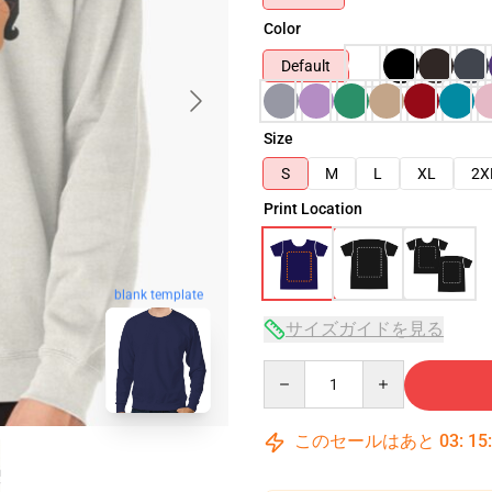
Color
Default
Size
S
M
L
XL
2X
Print Location
blank template
サイズガイドを見る
Quantity
このセールはあと
03
:
15