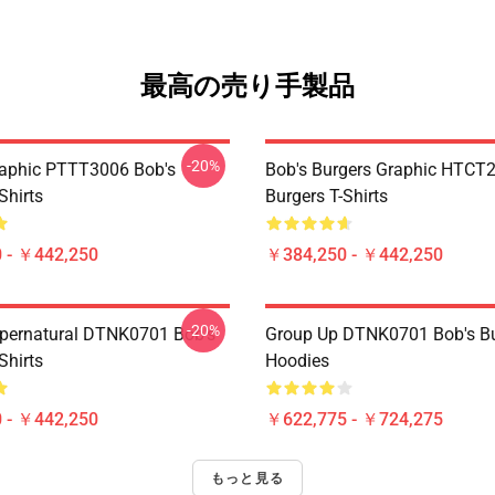
最高の売り手製品
-20%
aphic PTTT3006 Bob's
Bob's Burgers Graphic HTCT
Shirts
Burgers T-Shirts
 - ￥442,250
￥384,250 - ￥442,250
-20%
pernatural DTNK0701 Bob's
Group Up DTNK0701 Bob's Bu
Shirts
Hoodies
 - ￥442,250
￥622,775 - ￥724,275
もっと見る