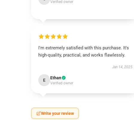
Verified owner
I'm extremely satisfied with this purchase. It's
high-quality, practical, and works flawlessly.
Jan 14, 2025
Ethan
E
Verified owner
Write your review