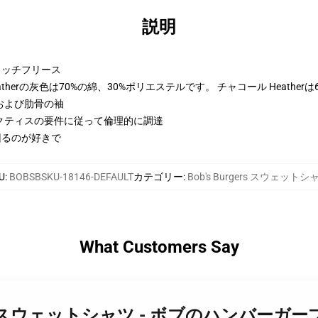
説明
トンリッチフリース
therの灰色は70%の綿、30%ポリエステルです。 チャコール Heather
および肋骨の袖
クティスの要件に従って倫理的に調達
上回るのが好きで
U
:
BOBSBSKU-18146-DEFAULT
カテゴリー
:
Bob's Burgers スウェットシ
What Customers Say
's Burgers スウェットシャツ - ボブのハ