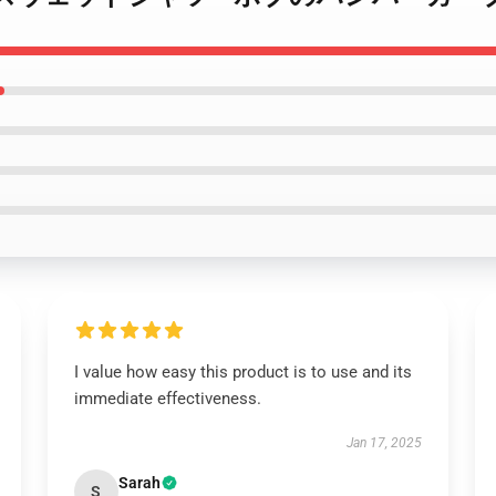
I value how easy this product is to use and its
immediate effectiveness.
Jan 17, 2025
Sarah
S