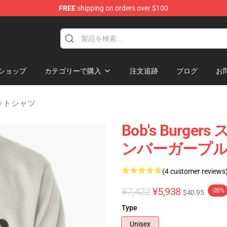
FREE
shipping on orders over $100
ise Shop
ショップ
カテゴリーで購入
注文追跡
ブログ
お
ウェットシャツ
Bob's Burg
ンバーガープ
(4 customer reviews
¥7,422
¥5,938
-20%
$40.95
Type
Unisex