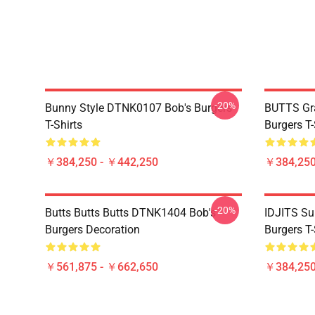
-20%
Bunny Style DTNK0107 Bob's Burgers
BUTTS Gr
T-Shirts
Burgers T-
￥384,250 - ￥442,250
￥384,250
-20%
Butts Butts Butts DTNK1404 Bob's
IDJITS Su
Burgers Decoration
Burgers T-
￥561,875 - ￥662,650
￥384,250