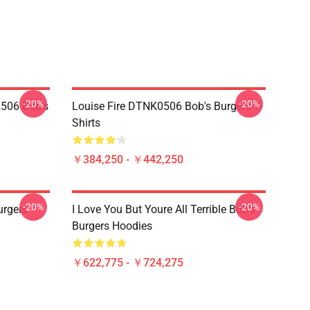
-20%
-20%
2506 Bob's
Louise Fire DTNK0506 Bob's Burgers T-
Shirts
￥384,250 - ￥442,250
-20%
-20%
rgers
I Love You But Youre All Terrible Bob's
Burgers Hoodies
￥622,775 - ￥724,275