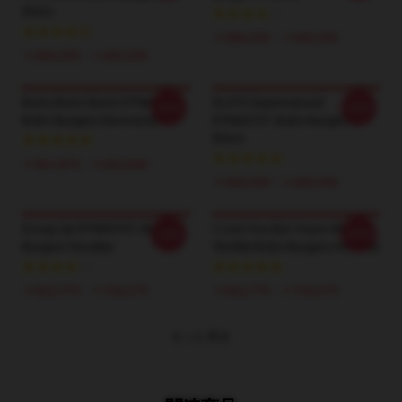
Shirts
￥384,250 - ￥442,250
￥384,250 - ￥442,250
Butts Butts Butts DTNK1404
IDJITS Supernatural
-20%
-20%
Bob's Burgers Decoration
DTNK0701 Bob's Burgers T-
Shirts
￥561,875 - ￥662,650
￥384,250 - ￥442,250
Group Up DTNK0701 Bob's
I Love You But Youre All
-20%
-20%
Burgers Hoodies
Terrible Bob's Burgers Hoodies
￥622,775 - ￥724,275
￥622,775 - ￥724,275
もっと見る