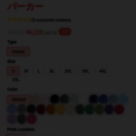
パーカー
(3 customer reviews)
¥7,785
¥6,228
-20%
$42.95
Type
Unisex
Size
S
M
L
XL
2XL
3XL
4XL
5XL
Color
Default
Print Location