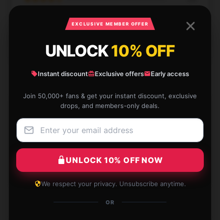
★★★☆☆
0%
EXCLUSIVE MEMBER OFFER
★★☆☆☆
0%
UNLOCK
10% OFF
★☆☆☆☆
0%
Instant discount
Exclusive offers
Early access
Join 50,000+ fans & get your instant discount, exclusive
drops, and members-only deals.
Durable and stylish, a fantastic addition to my daily
routine.
Jan 18, 2025
UNLOCK 10% OFF NOW
James
J
Verified owner
We respect your privacy. Unsubscribe anytime.
OR