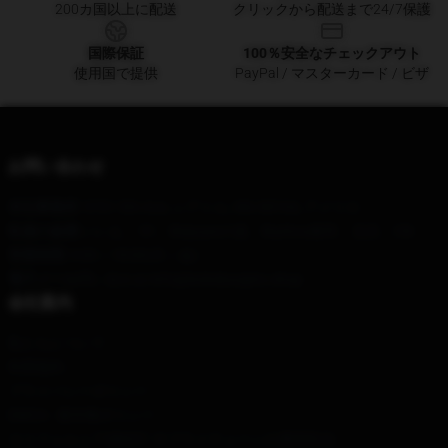
200カ国以上に配送
クリックから配送まで24/7保護
国際保証
100％安全なチェックアウト
使用国で提供
PayPal / マスターカード / ビザ
お問い合わせ
本社事務所
: 9701 5th Ave, シアトル, WA 98104, アメリカ
私達の倉庫
:いいえ。 91、Beiyuanの道、Bazhou都市、北京、CN
営業時間
: 9:00～18:00(月～金)
電子メール
問い合わせ:info@bobsburgers.shop
会社案内
私たちについて
利用規約
プライバシーポリシー
DMCA - 著作権ポリシー
カリフォルニアSB657: サプライチェーンの透明性法