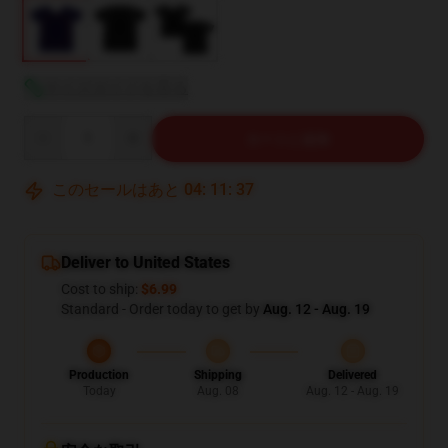
サイズガイドを見る
Quantity
カートに追加
このセールはあと
04
:
11
:
36
Deliver to United States
Cost to ship:
$6.99
Standard - Order today to get by
Aug. 12 - Aug. 19
Production
Shipping
Delivered
Today
Aug. 08
Aug. 12 - Aug. 19