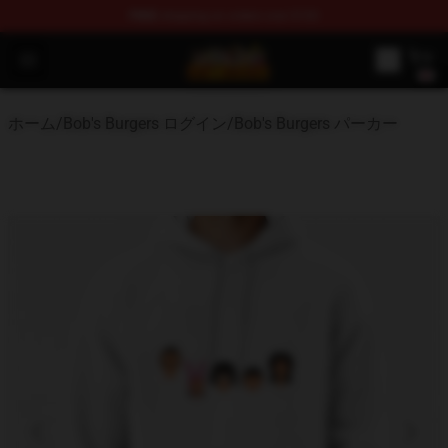
FREE
shipping on orders over $100
Bob's Burgers Store - Official Bob's Burgers Merchandise
Open menu
ホーム
/
Bob's Burgers ログイン
/
Bob's Burgers パーカー