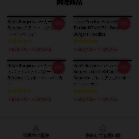
関連商品
Bob's Burgers パーカー - Bob's
I Love You But Youre All
-20%
-20%
Burgers グラフィックプルオ
Terrible DTNK0701 Bob's
ーバーパーカー
Burgers Hoodies
￥622,775 - ￥724,275
￥622,775 - ￥724,275
Bob's Burgers パーカー - バッ
Bob's Burgers パーカー - Bob's
-20%
-20%
トバットバットバター - Bob's
Burgers Jairo's School Of
Burgers プルオーバーパーカ
Capoeira プレミアムプルオー
ー
バーパーカー
￥622,775 - ￥724,275
￥622,775 - ￥724,275
Footer
世界中に配送
安心してお買い物