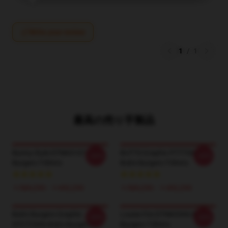
Write your review
1
/
1
最高の売り手製品
Bunny Style DTNK0107 Bob's
BUTTS Graphic PTTT3006
-20%
-20%
Burgers T-Shirts
Bob's Burgers T-Shirts
￥384,250 - ￥442,250
￥384,250 - ￥442,250
Bob's Burgers Graphic
Louise Fire DTNK0506 Bob's
-20%
-20%
HTCT2506 Bob's Burgers T-
Burgers T-Shirts