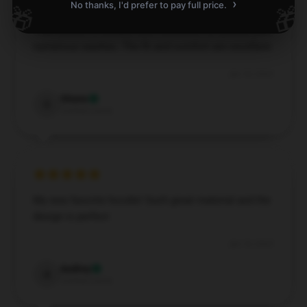
›
No thanks, I'd prefer to pay full price.
🎁
🎁
This hoodie is durable and maintains its quality after
numerous washes. The fit and comfort are excellent.
Jan 18, 2025
Shane
S
Verified owner
My new favorite hoodie! Such great material and the
design is perfect
Jan 14, 2025
Audrey
A
Verified owner