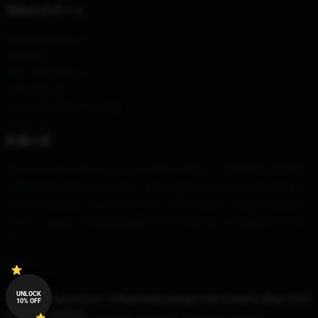
当社のサポート
配送&配送ポリシー
支払条件
返品・返金ポリシー
お問い合わせ
カスタマーサポート(FAQ)
スタッフ
私達の店
ワールドクラスのチームによりデザインされた、多種多様な高品質
の製品を取り揃えております。 彼らはあなたのユニークな個人的な
スタイルを反映しているだけでなく、彼らはまた、あなたが自信を
持って、達成し、日を取る準備ができて感じることを意味していま
す。
UNLOCK
© Bob's Burgers Store - Official Bob's Burgers Merchandise Shop 2026
10% OFF
all rights reserved