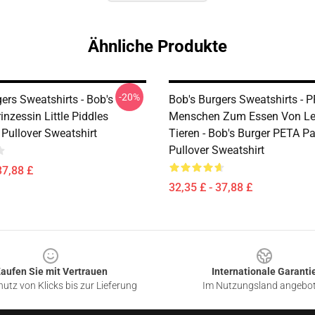
Ähnliche Produkte
-20%
ers Sweatshirts - Bob's
Bob's Burgers Sweatshirts - P
inzessin Little Piddles
Menschen Zum Essen Von Le
 Pullover Sweatshirt
Tieren - Bob's Burger PETA P
Pullover Sweatshirt
37,88 £
32,35 £ - 37,88 £
aufen Sie mit Vertrauen
Internationale Garanti
utz von Klicks bis zur Lieferung
Im Nutzungsland angebo