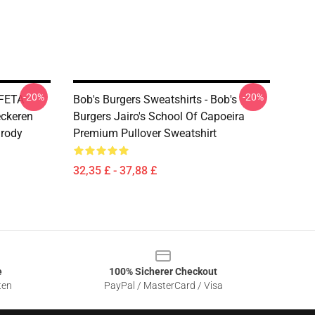
-20%
-20%
FETA -
Bob's Burgers Sweatshirts - Bob's
ckeren
Burgers Jairo's School Of Capoeira
arody
Premium Pullover Sweatshirt
32,35 £ - 37,88 £
e
100% Sicherer Checkout
ten
PayPal / MasterCard / Visa