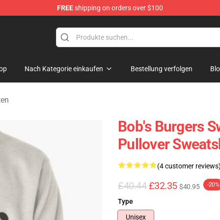
FREE
shipping on orders over $100
ise Shop
op
Nach Kategorie einkaufen
Bestellung verfolgen
Bl
ten
Bob's Burgers Sw
Pullover Sweats
(4 customer reviews
£40.44
£32.35
-20%
$40.95
Type
Unisex