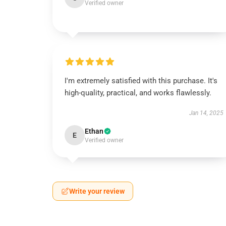
Verified owner
I'm extremely satisfied with this purchase. It's
high-quality, practical, and works flawlessly.
Jan 14, 2025
Ethan
E
Verified owner
Write your review