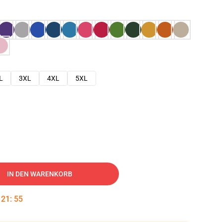
L
3XL
4XL
5XL
IN DEN WARENKORB
:
21
:
54