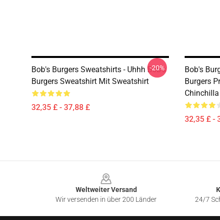
-20%
Bob's Burgers Sweatshirts - Uhhh Bob's
Bob's Burg
Burgers Sweatshirt Mit Sweatshirt
Burgers Pr
Chinchilla
32,35 £ - 37,88 £
32,35 £ - 
Footer
Weltweiter Versand
K
Wir versenden in über 200 Länder
24/7 Sch