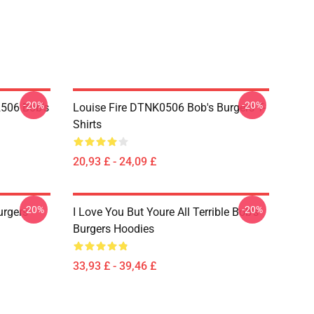
-20%
-20%
2506 Bob's
Louise Fire DTNK0506 Bob's Burgers T-
Shirts
20,93 £ - 24,09 £
-20%
-20%
rgers
I Love You But Youre All Terrible Bob's
Burgers Hoodies
33,93 £ - 39,46 £