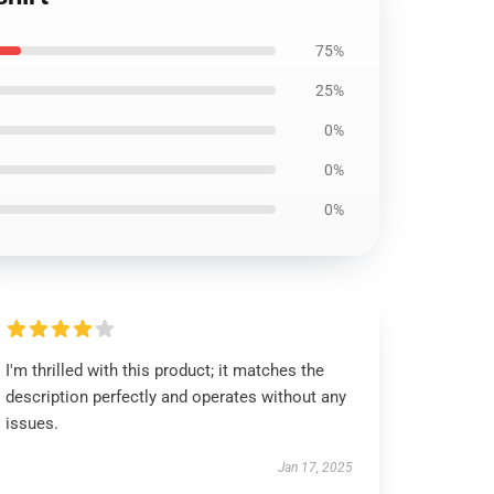
75%
25%
0%
0%
0%
I'm thrilled with this product; it matches the
description perfectly and operates without any
issues.
Jan 17, 2025