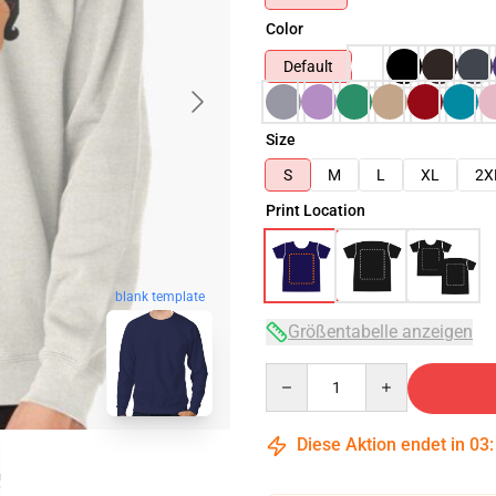
Color
Default
Size
S
M
L
XL
2X
Print Location
blank template
Größentabelle anzeigen
Quantity
Diese Aktion endet in
03