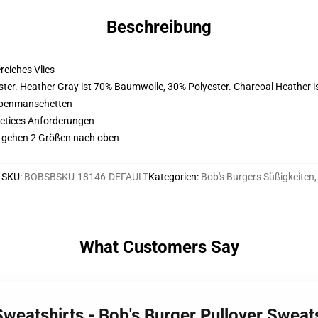
Beschreibung
eiches Vlies
ter. Heather Gray ist 70% Baumwolle, 30% Polyester. Charcoal Heather 
ppenmanschetten
actices Anforderungen
gy gehen 2 Größen nach oben
SKU
:
BOBSBSKU-18146-DEFAULT
Kategorien
:
Bob's Burgers Süßigkeiten
,
What Customers Say
Sweatshirts - Bob's Burger Pullover Sweat