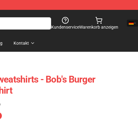
Kundenservice
Warenkorb anzeigen
og
Kontakt
eatshirts - Bob's Burger
hirt
)