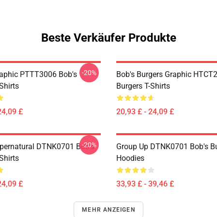
Beste Verkäufer Produkte
-20%
aphic PTTT3006 Bob's
Bob's Burgers Graphic HTCT
Shirts
Burgers T-Shirts
24,09 £
20,93 £ - 24,09 £
-20%
pernatural DTNK0701 Bob's
Group Up DTNK0701 Bob's Bu
Shirts
Hoodies
24,09 £
33,93 £ - 39,46 £
MEHR ANZEIGEN