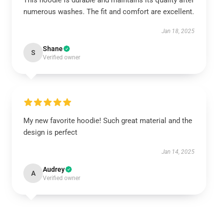
This hoodie is durable and maintains its quality after
numerous washes. The fit and comfort are excellent.
Jan 18, 2025
Shane
S
Verified owner
My new favorite hoodie! Such great material and the
design is perfect
Jan 14, 2025
Audrey
A
Verified owner