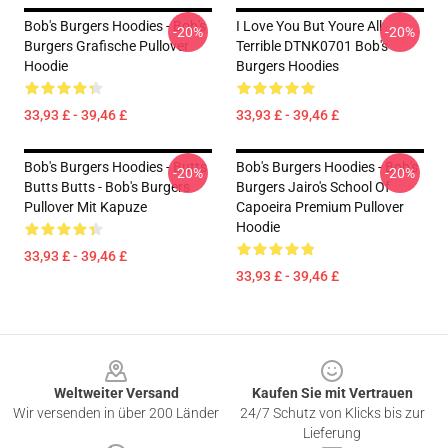
Bob's Burgers Hoodies - Bob's
I Love You But Youre All
-20%
-20%
Burgers Grafische Pullover
Terrible DTNK0701 Bob's
Hoodie
Burgers Hoodies
33,93 £ - 39,46 £
33,93 £ - 39,46 £
Bob's Burgers Hoodies - Butts
Bob's Burgers Hoodies - Bob's
-20%
-20%
Butts Butts - Bob's Burgers
Burgers Jairo's School Of
Pullover Mit Kapuze
Capoeira Premium Pullover
Hoodie
33,93 £ - 39,46 £
33,93 £ - 39,46 £
Footer
Weltweiter Versand
Kaufen Sie mit Vertrauen
Wir versenden in über 200 Länder
24/7 Schutz von Klicks bis zur
Lieferung