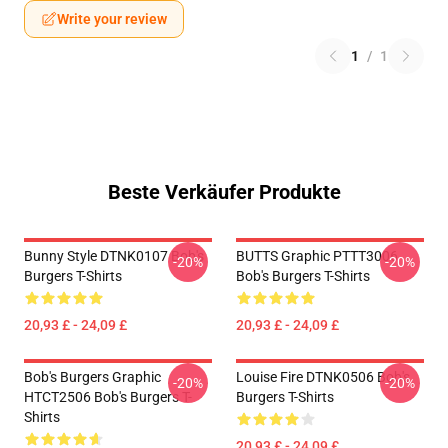
Write your review
1
/
1
Beste Verkäufer Produkte
Bunny Style DTNK0107 Bob's
BUTTS Graphic PTTT3006
-20%
-20%
Burgers T-Shirts
Bob's Burgers T-Shirts
20,93 £ - 24,09 £
20,93 £ - 24,09 £
Bob's Burgers Graphic
Louise Fire DTNK0506 Bob's
-20%
-20%
HTCT2506 Bob's Burgers T-
Burgers T-Shirts
Shirts
20,93 £ - 24,09 £