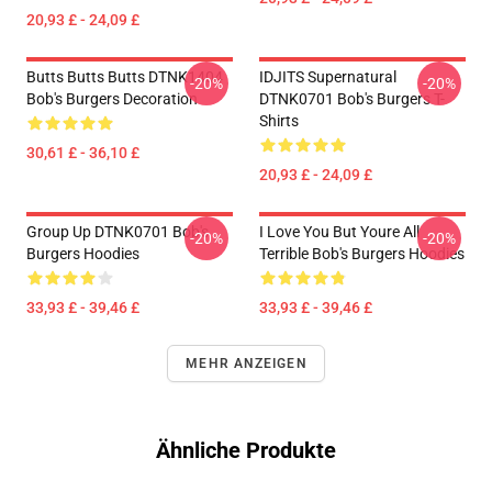
20,93 £ - 24,09 £
Butts Butts Butts DTNK1404
IDJITS Supernatural
-20%
-20%
Bob's Burgers Decoration
DTNK0701 Bob's Burgers T-
Shirts
30,61 £ - 36,10 £
20,93 £ - 24,09 £
Group Up DTNK0701 Bob's
I Love You But Youre All
-20%
-20%
Burgers Hoodies
Terrible Bob's Burgers Hoodies
33,93 £ - 39,46 £
33,93 £ - 39,46 £
MEHR ANZEIGEN
Ähnliche Produkte