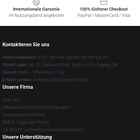
Internationale Garantie
100% Sicherer Checkout
Im Nutzungsland angeboten
PayPal / MasterCard / Visa
Kontaktieren Sie uns
Unser Hauptbüro
: 9701 5th Ave, Seattle, WA 98104, US
Unser Lager
: No. 91, Beiyuan Road, Bazhou City, Beijing, CN
Geruch
: 9AM – 5PM (Mon – Fri)
E-Mail senden
: contact@bobsburgers.shop
Unsere Firma
Über uns
Allgemeine Geschäftsbedingungen
Datenschutzrichtlinien
DMCA - Copyright Policy
CA SB657: Lieferkettentransparenzgesetz
Unsere Unterstützung