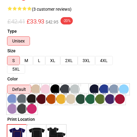
(3 customer reviews)
£42.41
£33.93
-20%
$42.95
Type
Unisex
Size
S
M
L
XL
2XL
3XL
4XL
5XL
Color
Default
Print Location